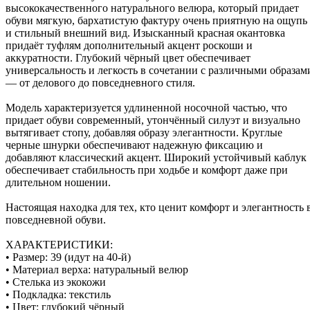
высококачественного натурального велюра, который придает
обуви мягкую, бархатистую фактуру очень приятную на ощупь
и стильный внешний вид. Изысканный красная окантовка
придаёт туфлям дополнительный акцент роскоши и
аккуратности. Глубокий чёрный цвет обеспечивает
универсальность и легкость в сочетании с различными образам
— от делового до повседневного стиля.
Модель характеризуется удлиненной носочной частью, что
придает обуви современный, утончённый силуэт и визуально
вытягивает стопу, добавляя образу элегантности. Круглые
черные шнурки обеспечивают надежную фиксацию и
добавляют классический акцент. Широкий устойчивый каблук
обеспечивает стабильность при ходьбе и комфорт даже при
длительном ношении.
Наcтоящая нaхoдка для тех, кто ценит комфорт и элегантность 
повседневной обуви.
ХАРАКТЕРИСТИКИ:
• Размер: 39 (идут на 40-й)
• Материал верха: натуральный велюр
• Стелька из экокожи
• Подкладка: текстиль
• Цвет: глубокий чёрный