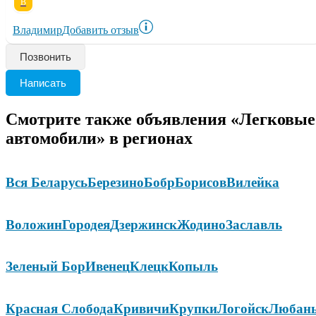
В
Владимир
Добавить отзыв
Позвонить
Написать
Смотрите также объявления «Легковые
автомобили» в регионах
Вся Беларусь
Березино
Бобр
Борисов
Вилейка
Воложин
Городея
Дзержинск
Жодино
Заславль
Зеленый Бор
Ивенец
Клецк
Копыль
Красная Слобода
Кривичи
Крупки
Логойск
Любан