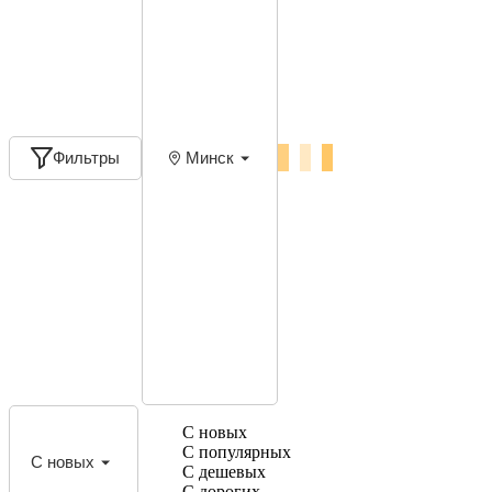
Фильтры
Минск
С новых
С популярных
С новых
С дешевых
С дорогих