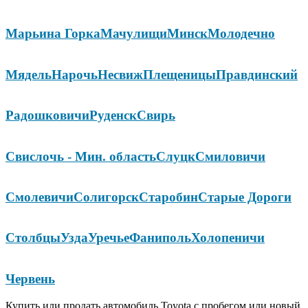
Марьина Горка
Мачулищи
Минск
Молодечно
Мядель
Нарочь
Несвиж
Плещеницы
Правдинский
Радошковичи
Руденск
Свирь
Свислочь - Мин. область
Слуцк
Смиловичи
Смолевичи
Солигорск
Старобин
Старые Дороги
Столбцы
Узда
Уречье
Фаниполь
Холопеничи
Червень
Купить или продать автомобиль Toyota с пробегом или новый