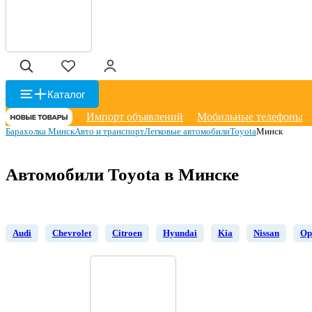
Каталог
Импорт объявлений
Мобильные телефоны
Барахолка Минск
Авто и транспорт
Легковые автомобили
Toyota
Минск
Автомобили Toyota в Минске
Audi
Chevrolet
Citroen
Hyundai
Kia
Nissan
Op