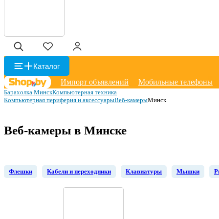
Каталог
Импорт объявлений
Мобильные телефоны
Барахолка Минск
Компьютерная техника
Компьютерная периферия и аксессуары
Веб-камеры
Минск
Веб-камеры в Минске
Флешки
Кабели и переходники
Клавиатуры
Мышки
Р