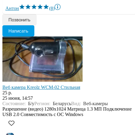
Антон
(8)
Позвонить
Написать
Веб камера Kreolz WCM-02 Стильная
25 р.
25 июня, 14:57
Состояние:
Б/у
Регион:
Беларусь
Вид:
Веб-камеры
Pазрешение (видeо) 1280x1024 Mатрицa 1.3 МП Подключeние
USB 2.0 Совместимоcть c ОC Windоws