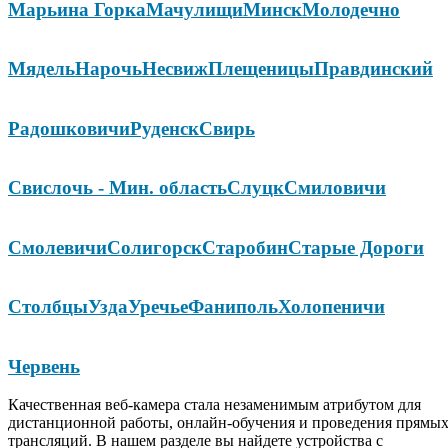
Марьина Горка
Мачулищи
Минск
Молодечно
Мядель
Нарочь
Несвиж
Плещеницы
Правдинский
Радошковичи
Руденск
Свирь
Свислочь - Мин. область
Слуцк
Смиловичи
Смолевичи
Солигорск
Старобин
Старые Дороги
Столбцы
Узда
Уречье
Фаниполь
Холопеничи
Червень
Качественная веб-камера стала незаменимым атрибутом для
дистанционной работы, онлайн-обучения и проведения прямы
трансляций. В нашем разделе вы найдете устройства с