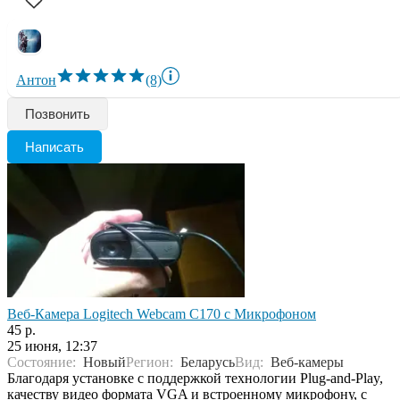
Антон
(8)
Позвонить
Написать
Веб-Камера Logitech Webcam C170 с Микрофоном
45 р.
25 июня, 12:37
Состояние:
Новый
Регион:
Беларусь
Вид:
Веб-камеры
Благодаря установке с поддержкой технологии Plug-and-Play,
качеству видео формата VGA и встроенному микрофону, с