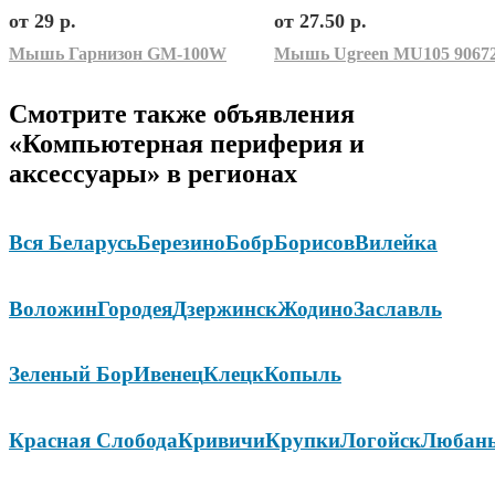
от 29 р.
от 27.50 р.
Мышь Гарнизон GM-100W
Смотрите также объявления
«Компьютерная периферия и
аксессуары» в регионах
Вся Беларусь
Березино
Бобр
Борисов
Вилейка
Воложин
Городея
Дзержинск
Жодино
Заславль
Зеленый Бор
Ивенец
Клецк
Копыль
Красная Слобода
Кривичи
Крупки
Логойск
Любан