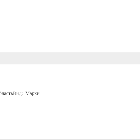
бласть
Вид:
Марки