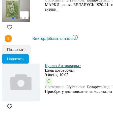
Состояние:
Б/у
Регион:
Беларусь
Вид:
МАРКИ ранняя БЕЛАРУСЬ 1920-21 года 
значки,...
Виктор
Добавить отзыв
В
Позвонить
Написать
Куплю Антиквариат
Цена договорная
9 июня, 10:07
Состояние:
Б/у
Регион:
Беларусь
Вид:
Приобрету для пополнения коллекции м