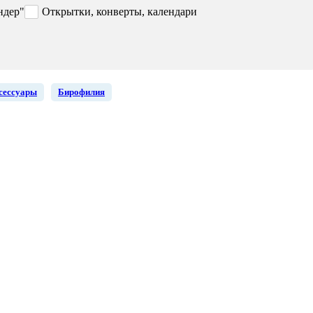
ндер"
Открытки, конверты, календари
сессуары
Бирофилия