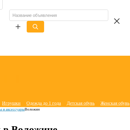
Игрушки
Одежда до 1 года
Детская обувь
Женская обувь
ы и аксессуары
Воложин
 в Воложине