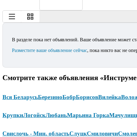
В разделе пока нет объявлений. Ваше объявление может ст
Разместите ваше объявление сейчас
, пока никто вас не опе
Смотрите также объявления «Инструме
Вся Беларусь
Березино
Бобр
Борисов
Вилейка
Воло
Крупки
Логойск
Любань
Марьина Горка
Мачулищ
Свислочь - Мин. область
Слуцк
Смиловичи
Смоле