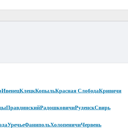
р
Ивенец
Клецк
Копыль
Красная Слобода
Кривичи
цы
Правдинский
Радошковичи
Руденск
Свирь
зда
Уречье
Фаниполь
Холопеничи
Червень