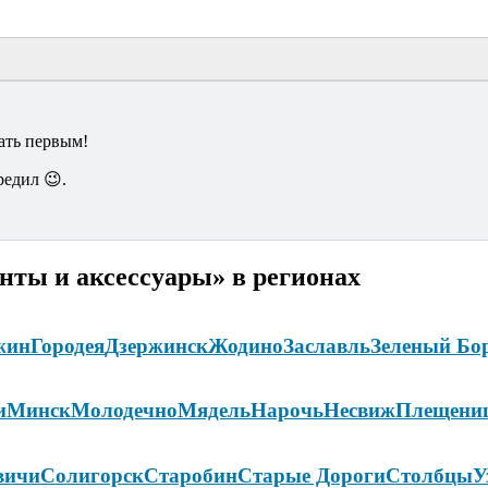
ать первым!
редил 😉.
нты и аксессуары» в регионах
жин
Городея
Дзержинск
Жодино
Заславль
Зеленый Бо
и
Минск
Молодечно
Мядель
Нарочь
Несвиж
Плещени
вичи
Солигорск
Старобин
Старые Дороги
Столбцы
У