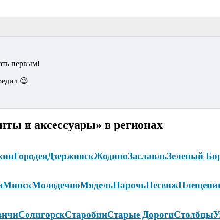
ать первым!
редил 😉.
нты и аксессуары» в регионах
жин
Городея
Дзержинск
Жодино
Заславль
Зеленый Бо
и
Минск
Молодечно
Мядель
Нарочь
Несвиж
Плещени
вичи
Солигорск
Старобин
Старые Дороги
Столбцы
У