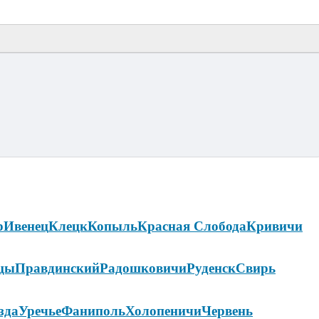
р
Ивенец
Клецк
Копыль
Красная Слобода
Кривичи
цы
Правдинский
Радошковичи
Руденск
Свирь
зда
Уречье
Фаниполь
Холопеничи
Червень