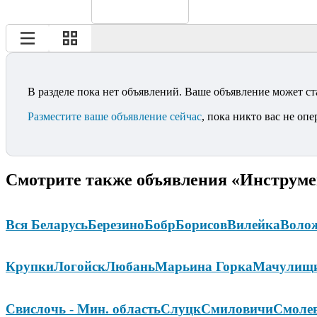
В разделе пока нет объявлений. Ваше объявление может ст
Разместите ваше объявление сейчас
, пока никто вас не опе
Смотрите также объявления «Инструме
Вся Беларусь
Березино
Бобр
Борисов
Вилейка
Воло
Крупки
Логойск
Любань
Марьина Горка
Мачулищ
Свислочь - Мин. область
Слуцк
Смиловичи
Смоле