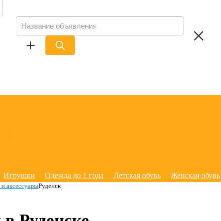
Игрушки
Одежда до 1 года
Детская обувь
Женская обувь
и аксессуары
Руденск
 в Руденске