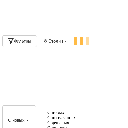
Фильтры
Столин
С новых
С популярных
С новых
С дешевых
С дорогих