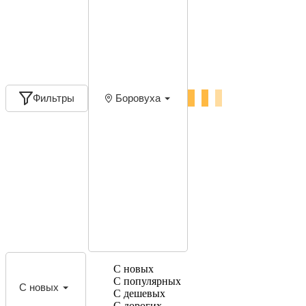
Фильтры
Боровуха
С новых
С популярных
С новых
С дешевых
С дорогих