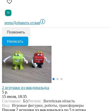
N
nemo
Добавить отзыв
Позвонить
Написать
2 игрушки из макдональдса
5 р.
15 июля, 18:35
Состояние:
Б/у
Регион:
Витебская область
Вид:
Игровые фигурки, роботы, трансформеры
Продам 2 игрушки из макдональдса по 5 р штука