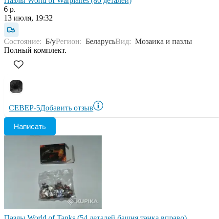
Пазлы World of Warplanes (80 деталей)
6 р.
13 июля, 19:32
Состояние:
Б/у
Регион:
Беларусь
Вид:
Мозаика и пазлы
Полный комплект.
СЕВЕР-5
Добавить отзыв
Написать
Пазлы World of Tanks (54 деталей,башня танка вправо)