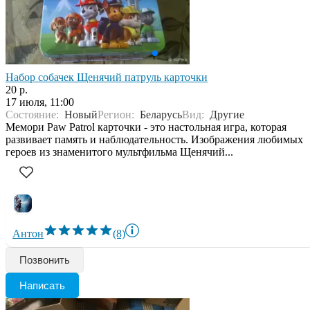
Набор собачек Щенячий патруль карточки
20 р.
17 июля, 11:00
Состояние:
Новый
Регион:
Беларусь
Вид:
Другие
Мемори Paw Patrol карточки - это настольная игра, которая
развивает память и наблюдательность. Изображения любимых
героев из знаменитого мультфильма Щенячий...
Антон
(8)
Позвонить
Написать