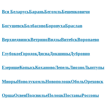
Вся Беларусь
Барань
Бегомль
Бешенковичи
Богушевск
Болбасово
Боровуха
Браслав
Верхнедвинск
Ветрино
Видзы
Витебск
Воропаево
Глубокое
Городок
Дисна
Докшицы
Дубровно
Езерище
Копысь
Коханово
Лепель
Лиозно
Лынтупы
Миоры
Новолукомль
Новополоцк
Оболь
Ореховск
Орша
Освея
Подсвилье
Полоцк
Поставы
Россоны