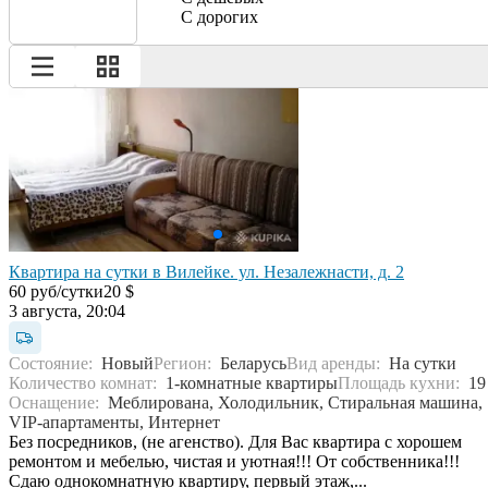
С дорогих
Квартира на сутки в Вилейке. ул. Незалежнасти, д. 2
60 руб/сутки
20 $
3 августа, 20:04
Состояние:
Новый
Регион:
Беларусь
Вид аренды:
На сутки
Количество комнат:
1-комнатные квартиры
Площадь кухни:
19
Оснащение:
Меблирована, Холодильник, Стиральная машина,
VIP-апартаменты, Интернет
Без посредников, (не агенство). Для Вас квартира с хорошем
ремонтом и мебелью, чистая и уютная!!! От собственника!!!
Сдаю однокомнатную квартиру, первый этаж,...