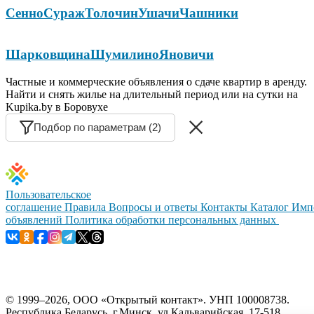
Сенно
Сураж
Толочин
Ушачи
Чашники
Шарковщина
Шумилино
Яновичи
Частные и коммерческие объявления о сдаче квартир в аренду.
Найти и снять жилье на длительный период или на сутки на
Kupika.by в Боровухе
Подбор по параметрам (2)
Пользовательское
соглашение
Правила
Вопросы и ответы
Контакты
Каталог
Имп
объявлений
Политика обработки персональных данных
© 1999–2026, ООО «Открытый контакт». УНП 100008738.
Республика Беларусь, г.Минск, ул.Кальварийская, 17-518.