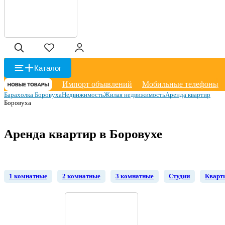
Каталог
Импорт объявлений
Мобильные телефоны
Барахолка Боровуха
Недвижимость
Жилая недвижимость
Аренда квартир
Боровуха
Аренда квартир в Боровухе
1 комнатные
2 комнатные
3 комнатные
Студии
Кварти