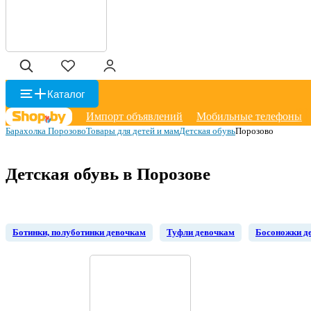
Каталог
Импорт объявлений
Мобильные телефоны
Барахолка Порозово
Товары для детей и мам
Детская обувь
Порозово
Детская обувь в Порозове
Ботинки, полуботинки девочкам
Туфли девочкам
Босоножки д