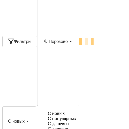
Фильтры
Порозово
С новых
С популярных
С новых
С дешевых
С дорогих