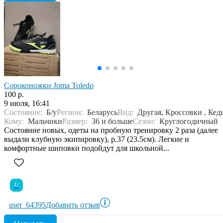
Сороконожки Joma Toledo
100 р.
9 июля, 16:41
Состояние:
Б/у
Регион:
Беларусь
Вид:
Другая, Кроссовки , Кед
Кому:
Мальчики
Размер:
36 и больше
Сезон:
Круглогодичный
Состояние новых, одеты на пробную тренировку 2 раза (далее
выдали клубную экипировку), р.37 (23.5см). Легкие и
комфортные шиповки подойдут для школьной...
U
user_64395
Добавить отзыв