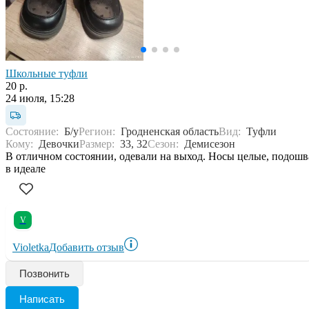
Школьные туфли
20 р.
24 июля, 15:28
Состояние:
Б/у
Регион:
Гродненская область
Вид:
Туфли
Кому:
Девочки
Размер:
33, 32
Сезон:
Демисезон
В отличном состоянии, одевали на выход. Носы целые, подошв
в идеале
V
Violetka
Добавить отзыв
Позвонить
Написать