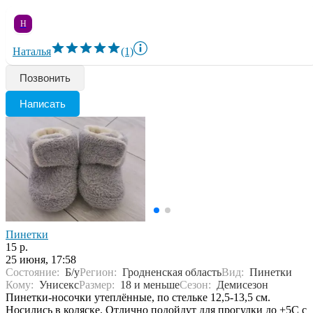
Н
Наталья
(1)
Позвонить
Написать
Пинетки
15 р.
25 июня, 17:58
Состояние:
Б/у
Регион:
Гродненская область
Вид:
Пинетки
Кому:
Унисекс
Размер:
18 и меньше
Сезон:
Демисезон
Пинетки-носочки утеплённые, по стельке 12,5-13,5 см.
Носились в коляске. Отлично подойдут для прогулки до +5С с