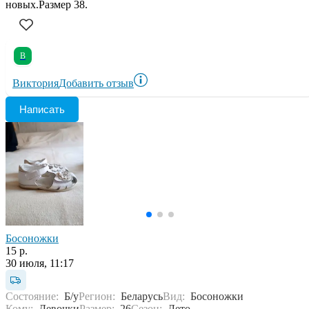
новых.Размер 38.
В
Виктория
Добавить отзыв
Написать
Босоножки
15 р.
30 июля, 11:17
Состояние:
Б/у
Регион:
Беларусь
Вид:
Босоножки
Кому:
Девочки
Размер:
26
Сезон:
Лето