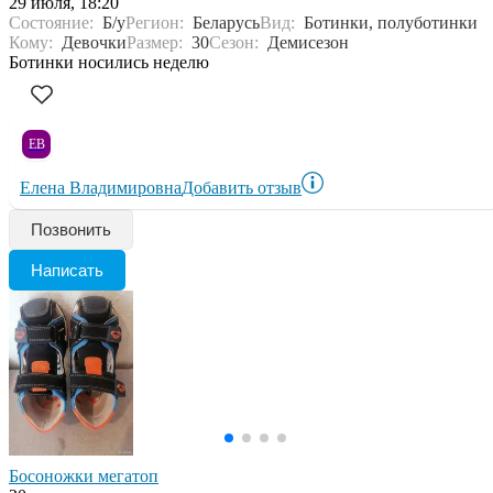
29 июля, 18:20
Состояние:
Б/у
Регион:
Беларусь
Вид:
Ботинки, полуботинки
Кому:
Девочки
Размер:
30
Сезон:
Демисезон
Ботинки носились неделю
ЕВ
Елена Владимировна
Добавить отзыв
Позвонить
Написать
Босоножки мегатоп