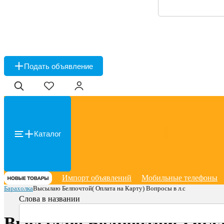
Подать объявление
Каталог
Импорт объявлений
Мобильные телефоны
Барахолка
Высылаю Белпочтой( Оплата на Карту) Вопросы в л.с
Слова в названии
Высылаю Белпочтой( Оплат