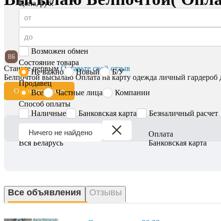
Цена, руб.
Возможен обмен
ВБ
Состояние товара
Станьте первым
Оставьте свой отзыв
Не важно
Новый
Б/У
Белпочтой высылаю Оплата на карту одежда личный гардероб де
Продавец
Оставить отзыв
Все
Частные лица
Компании
Способ оплаты
Наличные
Банковская карта
Безналичный расчет
Ничего не найдено
Регион
Оплата
Вся Беларусь
Банковская карта
Все объявления
Отзывы