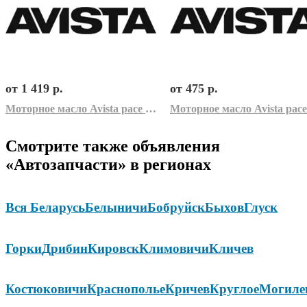
от 1 419 р.
от 475 р.
Моторное масло Avista pace GER 5W-40 (60л)
Смотрите также объявления
«Автозапчасти» в регионах
Вся Беларусь
Белыничи
Бобруйск
Быхов
Глуск
Горки
Дрибин
Кировск
Климовичи
Кличев
Костюковичи
Краснополье
Кричев
Круглое
Могиле