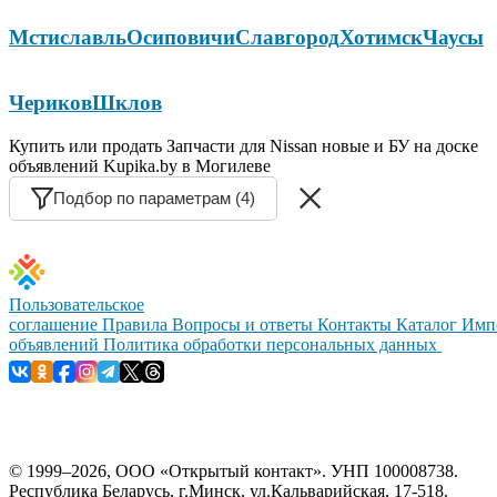
Мстиславль
Осиповичи
Славгород
Хотимск
Чаусы
Чериков
Шклов
Купить или продать Запчасти для Nissan новые и БУ на доске
объявлений Kupika.by в Могилеве
Подбор по параметрам (4)
Пользовательское
соглашение
Правила
Вопросы и ответы
Контакты
Каталог
Имп
объявлений
Политика обработки персональных данных
© 1999–2026, ООО «Открытый контакт». УНП 100008738.
Республика Беларусь, г.Минск, ул.Кальварийская, 17-518.