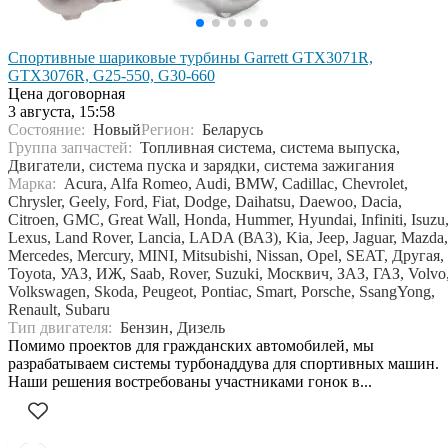
Спортивные шариковые турбины Garrett GTX3071R,
GTX3076R, G25-550, G30-660
Цена договорная
3 августа, 15:58
Состояние:
Новый
Регион:
Беларусь
Группа запчастей:
Топливная система, система выпуска,
Двигатели, система пуска и зарядки, система зажигания
Марка:
Acura, Alfa Romeo, Audi, BMW, Cadillac, Chevrolet,
Chrysler, Geely, Ford, Fiat, Dodge, Daihatsu, Daewoo, Dacia,
Citroen, GMC, Great Wall, Honda, Hummer, Hyundai, Infiniti, Isuzu
Lexus, Land Rover, Lancia, LADA (ВАЗ), Kia, Jeep, Jaguar, Mazda,
Mercedes, Mercury, MINI, Mitsubishi, Nissan, Opel, SEAT, Другая,
Toyota, УАЗ, ИЖ, Saab, Rover, Suzuki, Москвич, ЗАЗ, ГАЗ, Volvo
Volkswagen, Skoda, Peugeot, Pontiac, Smart, Porsche, SsangYong,
Renault, Subaru
Тип двигателя:
Бензин, Дизель
Помимо проектов для гражданских автомобилей, мы
разрабатываем системы турбонаддува для спортивных машин.
Наши решения востребованы участниками гонок в...