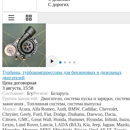
С дорогих
Турбины, турбокомпррессоры для бензиновых и дизельных
двигателей
Цена договорная
3 августа, 15:58
Состояние:
Б/у
Регион:
Беларусь
Группа запчастей:
Двигатели, система пуска и зарядки, систем
зажигания , Топливная система, система выпуска
Марка:
Acura, Alfa Romeo, Audi, BMW, Cadillac, Chevrolet,
Chrysler, Geely, Ford, Fiat, Dodge, Daihatsu, Daewoo, Dacia,
Citroen, GMC, Great Wall, Honda, Hummer, Hyundai, Infiniti, Isuzu
Lexus, Land Rover, Lancia, LADA (ВАЗ), Kia, Jeep, Jaguar, Mazda,
Mercedes, Mercury, MINI, Mitsubishi, Nissan, Opel, SEAT, Toyota,