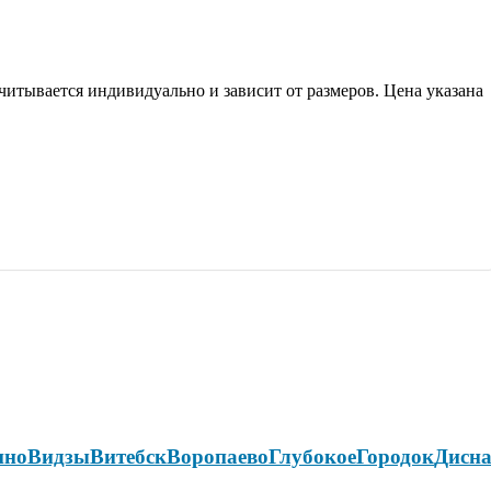
итывается индивидуально и зависит от размеров. Цена указана
ино
Видзы
Витебск
Воропаево
Глубокое
Городок
Дисн