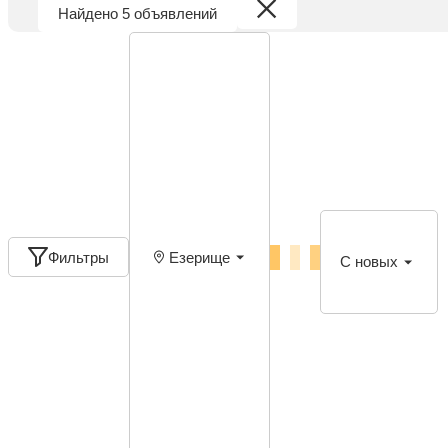
Найдено 5 объявлений
Фильтры
Езерище
С новых