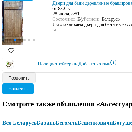
Двери для бани деревянные браширов
от 832 р.
28 июля, 8:51
Состояние:
Б/у
Регион:
Беларусь
Изготавливаем двери для бани из мас
за...
Полоцкстройсервис
Добавить отзыв
Позвонить
Написать
Смотрите также объявления «Аксессуар
Вся Беларусь
Барань
Бегомль
Бешенковичи
Богуше