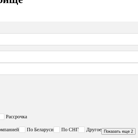
Рассрочка
омпанией
По Беларуси
По СНГ
Другое
Показать еще 2