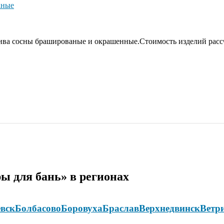
аные
сива сосны брашированые и окрашенные.Стоимость изделий рассч
ы для бань» в регионах
вск
Болбасово
Боровуха
Браслав
Верхнедвинск
Ветр