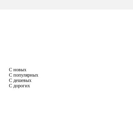
С новых
С популярных
С дешевых
С дорогих