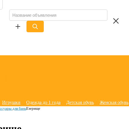
Игрушки
Одежда до 1 года
Детская обувь
Женская обувь
ссуары для бань
Езерище
ерище