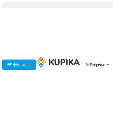
Каталог
Езерище