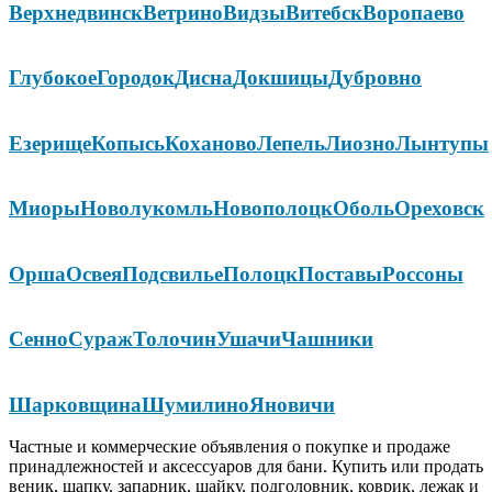
Верхнедвинск
Ветрино
Видзы
Витебск
Воропаево
Глубокое
Городок
Дисна
Докшицы
Дубровно
Езерище
Копысь
Коханово
Лепель
Лиозно
Лынтупы
Миоры
Новолукомль
Новополоцк
Оболь
Ореховск
Орша
Освея
Подсвилье
Полоцк
Поставы
Россоны
Сенно
Сураж
Толочин
Ушачи
Чашники
Шарковщина
Шумилино
Яновичи
Частные и коммерческие объявления о покупке и продаже
принадлежностей и аксессуаров для бани. Купить или продать
веник, шапку, запарник, шайку, подголовник, коврик, лежак и