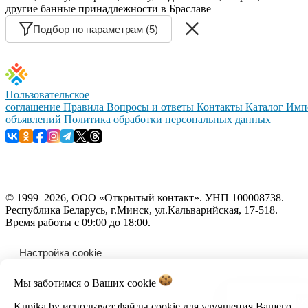
другие банные принадлежности в Браславе
Подбор по параметрам (5)
Пользовательское
соглашение
Правила
Вопросы и ответы
Контакты
Каталог
Имп
объявлений
Политика обработки персональных данных
© 1999–2026, ООО «Открытый контакт». УНП 100008738.
Республика Беларусь, г.Минск, ул.Кальварийская, 17-518.
Время работы с 09:00 до 18:00.
Настройка cookie
Мы заботимся о Ваших
cookie
Kupika.by использует файлы cookie для улучшения Вашего