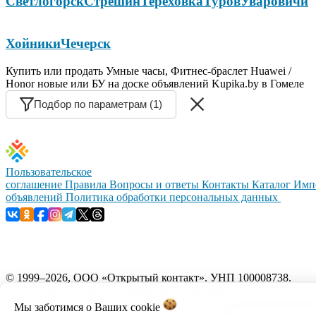
Светлогорск
Стрешин
Тереховка
Туров
Уваровичи
Хойники
Чечерск
Купить или продать Умные часы, Фитнес-браслет Huawei /
Honor новые или БУ на доске объявлений Kupika.by в Гомеле
Подбор по параметрам (1)
Пользовательское
соглашение
Правила
Вопросы и ответы
Контакты
Каталог
Имп
объявлений
Политика обработки персональных данных
© 1999–2026, ООО «Открытый контакт». УНП 100008738.
Республика Беларусь, г.Минск, ул.Кальварийская, 17-518.
Время работы с 09:00 до 18:00.
Мы заботимся о Ваших
cookie