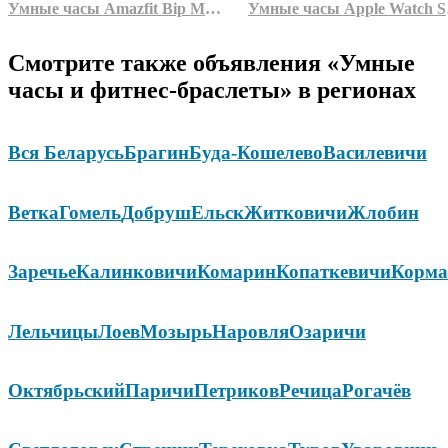
Умные часы Amazfit Bip Max (темно-синий)
Умные часы App
Смотрите также объявления «Умные
часы и фитнес-браслеты» в регионах
Вся Беларусь
Брагин
Буда-Кошелево
Василевичи
Ветка
Гомель
Добруш
Ельск
Житковичи
Жлобин
Заречье
Калинковичи
Комарин
Копаткевичи
Корма
Лельчицы
Лоев
Мозырь
Наровля
Озаричи
Октябрьский
Паричи
Петриков
Речица
Рогачёв