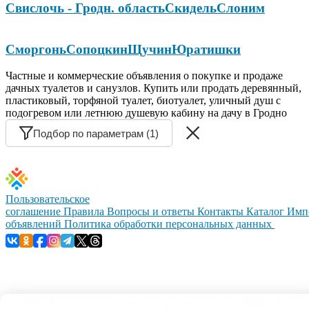
Свислочь - Гродн. область
Скидель
Слоним
Сморгонь
Сопоцкин
Щучин
Юратишки
Частные и коммерческие объявления о покупке и продаже
дачных туалетов и санузлов. Купить или продать деревянный,
пластиковый, торфяной туалет, биотуалет, уличный душ с
подогревом или летнюю душевую кабину на дачу в Гродно
Подбор по параметрам (1)
Пользовательское
соглашение
Правила
Вопросы и ответы
Контакты
Каталог
Имп
объявлений
Политика обработки персональных данных
© 1999–2026, ООО «Открытый контакт». УНП 100008738.