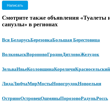
Написать
Смотрите также объявления «Туалеты 
санузлы» в регионах
Вся Беларусь
Березовка
Большая Берестовица
Волковыск
Вороново
Гродно
Дятлово
Желудок
Зельва
Ивье
Козловщина
Кореличи
Красносельский
Лида
Любча
Мир
Мосты
Новогрудок
Новоельня
Острино
Островец
Ошмяны
Порозово
Радунь
Россь