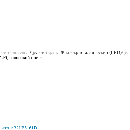
роизводитель:
Другой
Экран:
Жидкокристаллический (LED)
Диа
-Fi, голосовой поиск.
ризонт 32LE5161D