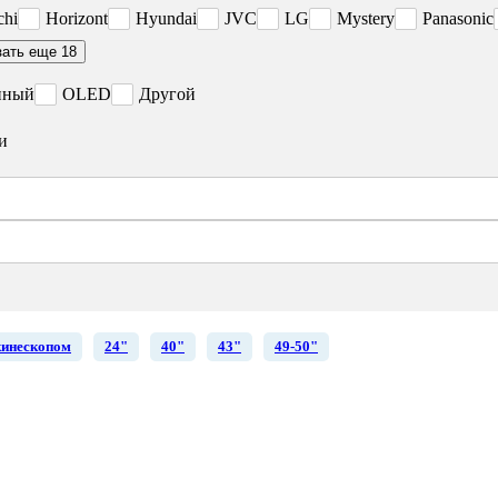
chi
Horizont
Hyundai
JVC
LG
Mystery
Panasonic
зать еще 18
нный
OLED
Другой
и
кинескопом
24"
40"
43"
49-50"