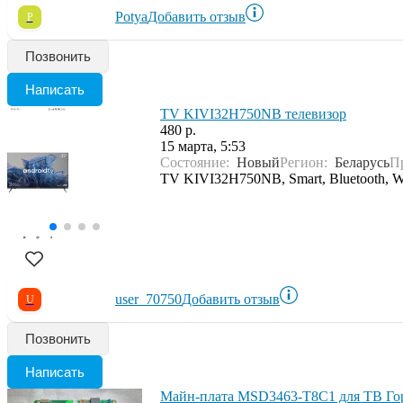
Potya
Добавить отзыв
P
Позвонить
Написать
TV KIVI32H750NB телевизор
480 р.
15 марта, 5:53
Состояние:
Новый
Регион:
Беларусь
П
TV KIVI32H750NB, Smart, Bluetooth, Wi
user_70750
Добавить отзыв
U
Позвонить
Написать
Майн-плата MSD3463-T8C1 для ТВ Го