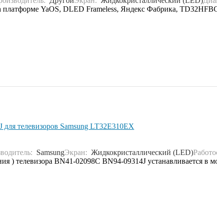
роизводитель:
Другой
Экран:
Жидкокристаллический (LED)
Диа
 на платформе YaOS, DLED Frameless, Яндекс Фабрика, TD32HF
 для телевизоров Samsung LT32E310EX
водитель:
Samsung
Экран:
Жидкокристаллический (LED)
Работо
ния ) телевизора BN41-02098C BN94-09314J устанавливается в 