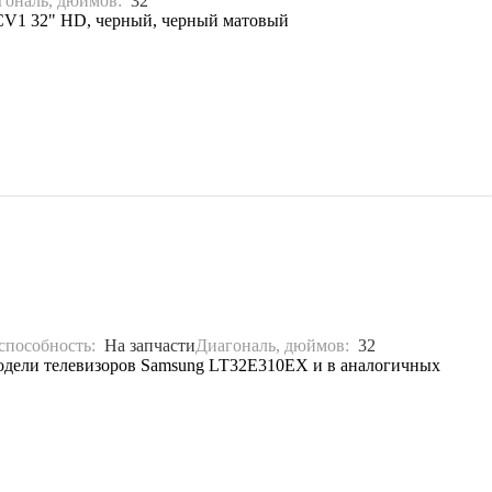
гональ, дюймов:
32
BCV1 32" HD, черный, черный матовый
способность:
На запчасти
Диагональ, дюймов:
32
модели телевизоров Samsung LT32E310EX и в аналогичных