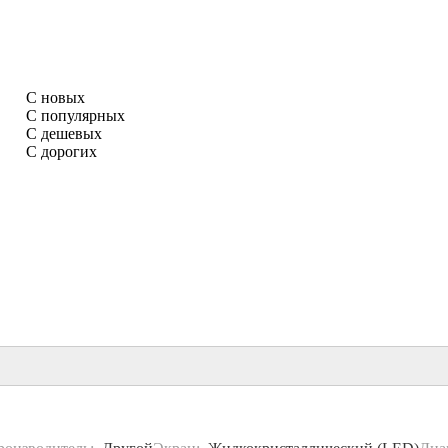
С новых
С популярных
С дешевых
С дорогих