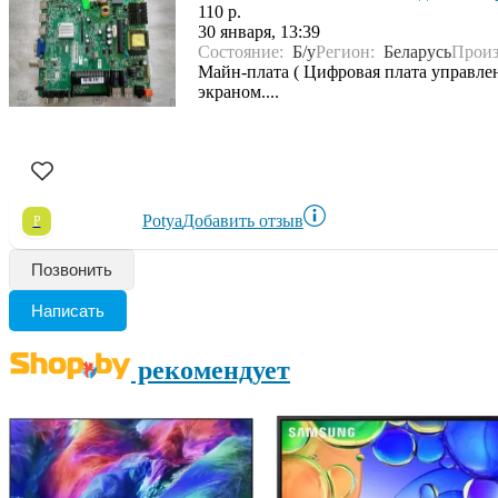
110 р.
30 января, 13:39
Состояние:
Б/у
Регион:
Беларусь
Произ
Майн-плата ( Цифровая плата управле
экраном....
Potya
Добавить отзыв
P
Позвонить
Написать
рекомендует