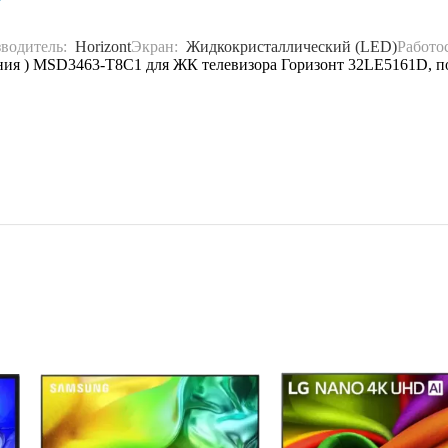
водитель:
Horizont
Экран:
Жидкокристаллический (LED)
Работо
ния ) MSD3463-T8C1 для ЖК телевизора Горизонт 32LE5161D, по