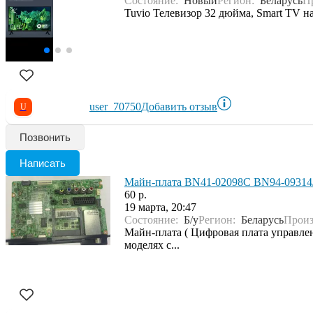
Состояние:
Новый
Регион:
Беларусь
П
Tuvio Телевизор 32 дюйма, Smart TV
user_70750
Добавить отзыв
U
Позвонить
Написать
Майн-плата BN41-02098C BN94-09314J
60 р.
19 марта, 20:47
Состояние:
Б/у
Регион:
Беларусь
Произ
Майн-плата ( Цифровая плата управле
моделях с...