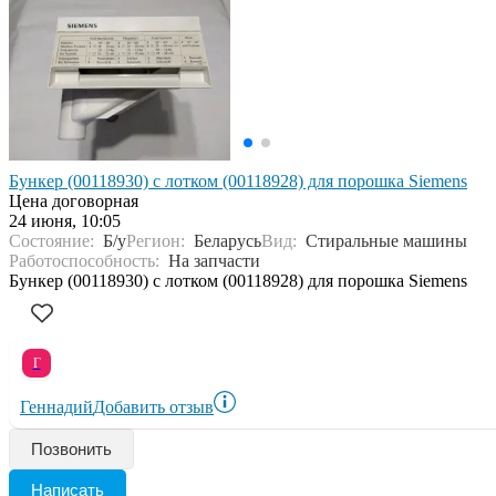
Бункер (00118930) с лотком (00118928) для порошка Siemens
Цена договорная
24 июня, 10:05
Состояние:
Б/у
Регион:
Беларусь
Вид:
Стиральные машины
Работоспособность:
На запчасти
Бункер (00118930) с лотком (00118928) для порошка Siemens
Г
Геннадий
Добавить отзыв
Позвонить
Написать