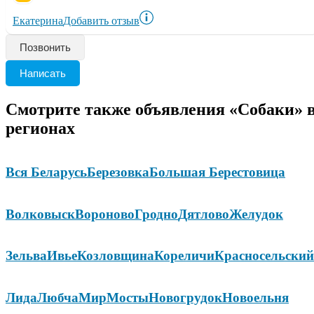
Екатерина
Добавить отзыв
Позвонить
Написать
Смотрите также объявления «Собаки» 
регионах
Вся Беларусь
Березовка
Большая Берестовица
Волковыск
Вороново
Гродно
Дятлово
Желудок
Зельва
Ивье
Козловщина
Кореличи
Красносельский
Лида
Любча
Мир
Мосты
Новогрудок
Новоельня