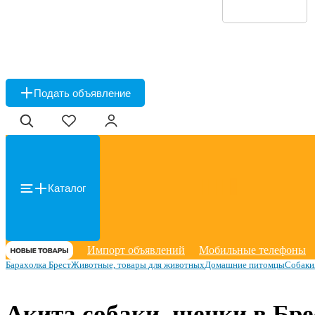
Подать объявление
Каталог
Импорт объявлений
Мобильные телефоны
Барахолка Брест
Животные, товары для животных
Домашние питомцы
Собаки
Акита собаки, щенки в Бре