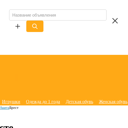
Игрушки
Одежда до 1 года
Детская обувь
Женская обувь
Акита
Брест
сте