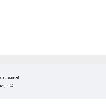
ать первым!
редил 😉.