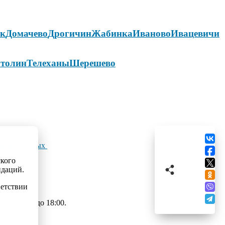
ок
Домачево
Дрогичин
Жабинка
Иваново
Ивацевичи
толин
Телеханы
Шерешево
льных данных
ского
ндаций.
ветствии
 с 09:00 до 18:00.