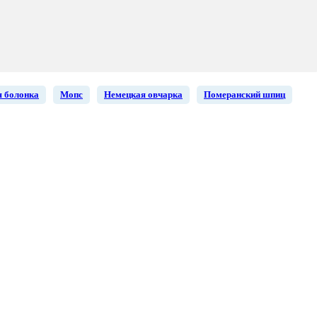
 болонка
Мопс
Немецкая овчарка
Померанский шпиц