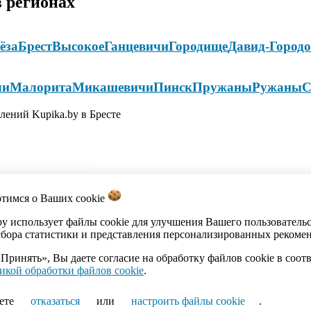
 регионах
ёза
Брест
Высокое
Ганцевичи
Городище
Давид-Город
чи
Малорита
Микашевичи
Пинск
Пружаны
Ружаны
С
лений Kupika.by в Бресте
отимся о Ваших
cookie
акты
Каталог
Импорт объявлений
Политика обработки персона
by использует файлы cookie для улучшения Вашего пользователь
сбора статистики и представления персонализированных рекоме
Принять», Вы даете согласие на обработку файлов cookie в соот
икой обработки файлов cookie
.
ика Беларусь, г.Минск, ул.Кальварийская, 17-518. Время работы
ете
отказаться
или
настроить файлы cookie
.