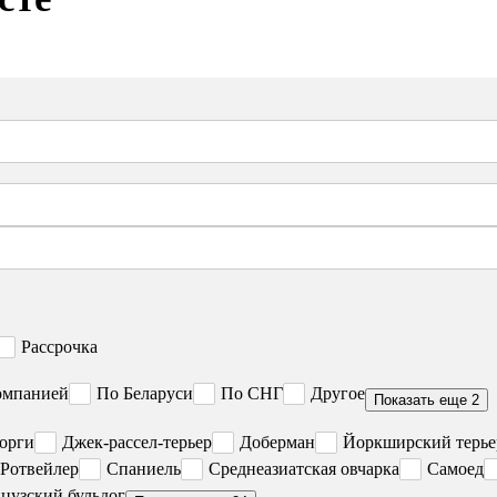
Рассрочка
омпанией
По Беларуси
По СНГ
Другое
Показать еще 2
орги
Джек-рассел-терьер
Доберман
Йоркширский терье
Ротвейлер
Спаниель
Среднеазиатская овчарка
Самоед
цузский бульдог