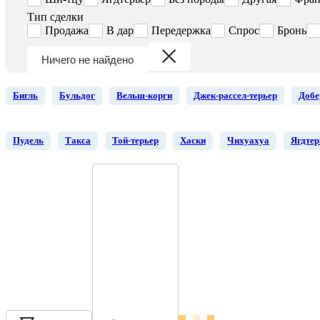
Тип сделки
Продажа
В дар
Передержка
Спрос
Бронь
Ничего не найдено
Бигль
Бульдог
Вельш-корги
Джек-рассел-терьер
Добе
Пудель
Такса
Той-терьер
Хаски
Чихуахуа
Ягдтер