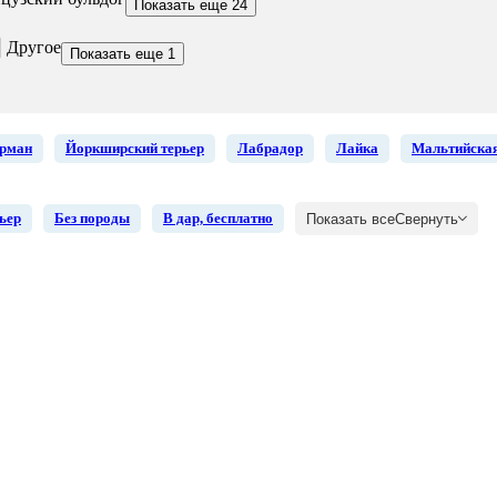
Показать еще 24
Другое
Показать еще 1
рман
Йоркширский терьер
Лабрадор
Лайка
Мальтийская
ьер
Без породы
В дар, бесплатно
Показать все
Свернуть