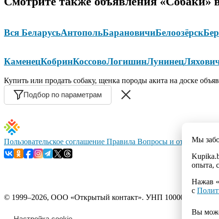
Смотрите также объявления «Собаки» в
Вся Беларусь
Антополь
Барановичи
Белоозёрск
Бер
Каменец
Кобрин
Коссово
Логишин
Лунинец
Ляхови
Купить или продать собаку, щенка породы акита на доске объяв
Подбор по параметрам
Мы заб
Пользовательское соглашение
Правила
Вопросы и ответы
Конт
Kupika.
опыта, 
Нажав «
с
Полит
© 1999–2026, ООО «Открытый контакт». УНП 100008738. Республ
Вы мож
Настройка cookie