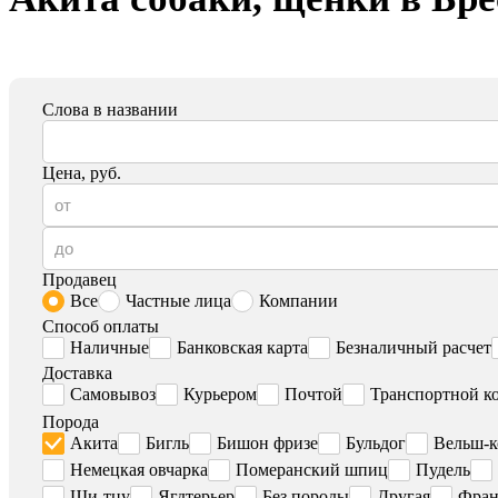
Слова в названии
Цена, руб.
Продавец
Все
Частные лица
Компании
Способ оплаты
Наличные
Банковская карта
Безналичный расчет
Доставка
Самовывоз
Курьером
Почтой
Транспортной к
Порода
Акита
Бигль
Бишон фризе
Бульдог
Вельш-к
Немецкая овчарка
Померанский шпиц
Пудель
Ши-тцу
Ягдтерьер
Без породы
Другая
Фран