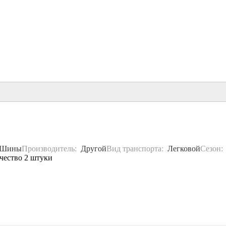
Шины
Производитель:
Другой
Вид транспорта:
Легковой
Сезон
чество 2 штуки