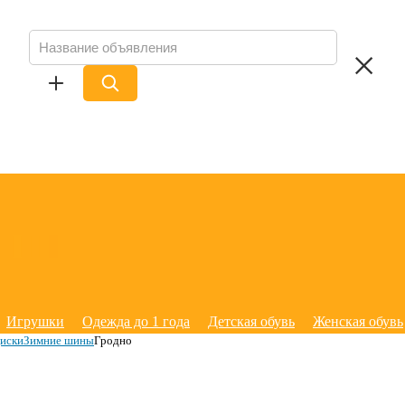
Игрушки
Одежда до 1 года
Детская обувь
Женская обувь
иски
Зимние шины
Гродно