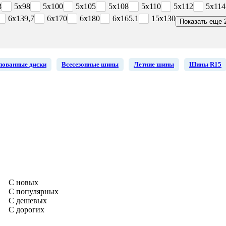
3
5x98
5x100
5x105
5x108
5x110
5x112
5x114
6x139,7
6x170
6x180
6x165.1
15x130
Показать еще 
ованные диски
Всесезонные шины
Летние шины
Шины R15
С новых
С популярных
С дешевых
С дорогих