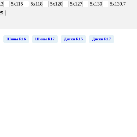
.3
5x115
5x118
5x120
5x127
5x130
5x139.7
25
Шины R16
Шины R17
Диски R15
Диски R17