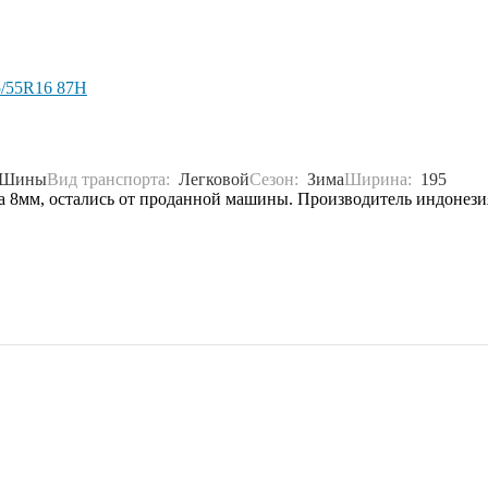
5/55R16 87H
Шины
Вид транспорта:
Легковой
Сезон:
Зима
Ширина:
195
а 8мм, остались от проданной машины. Производитель индонезия,