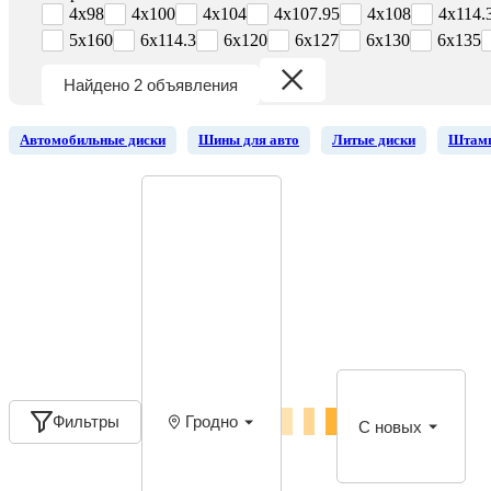
4x98
4x100
4x104
4x107.95
4x108
4x114.
5x160
6x114.3
6x120
6x127
6x130
6x135
Найдено 2 объявления
Автомобильные диски
Шины для авто
Литые диски
Штамп
Фильтры
Гродно
С новых