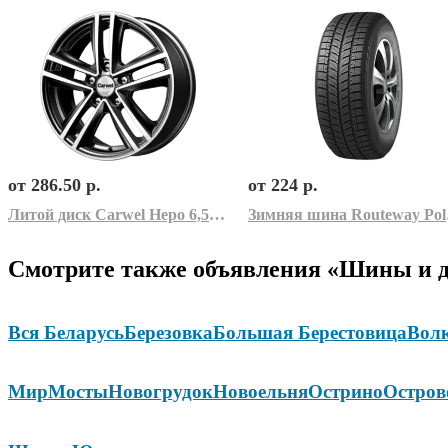
от 286.50 р.
от 224 р.
Литой диск Carwel Неро 6,5x16 5x112 ET46 D57,1
Зимняя
Смотрите также объявления «Шины и д
Вся Беларусь
Березовка
Большая Берестовица
Вол
Мир
Мосты
Новогрудок
Новоельня
Острино
Остров