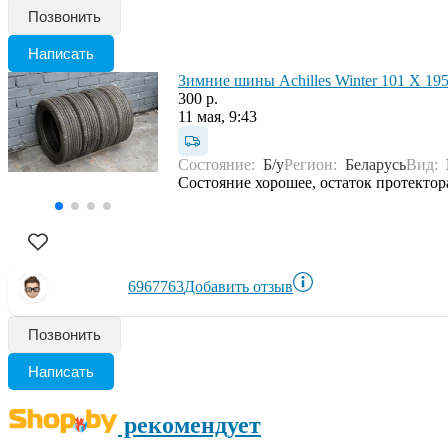
Позвонить
Написать
Зимние шины Achilles Winter 101 X 19
300 р.
11 мая, 9:43
Состояние:
Б/у
Регион:
Беларусь
Вид:
Состояние хорошее, остаток протектор
6967763
Добавить отзыв
Позвонить
Написать
рекомендует