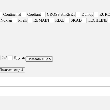
Continental
Cordiant
CROSS STREET
Dunlop
EURO
Nokian
Pirelli
REMAIN
RIAL
SKAD
TECHLINE
245
Другая
Показать еще 5
Показать еще 4