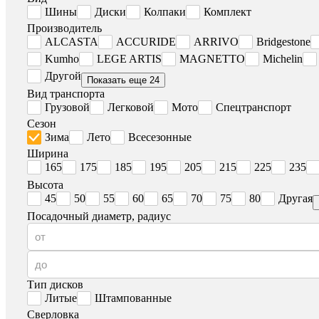
Шины
Диски
Колпаки
Комплект
Производитель
ALCASTA
ACCURIDE
ARRIVO
Bridgestone
Kumho
LEGE ARTIS
MAGNETTO
Michelin
Другой
Показать еще 24
Вид транспорта
Грузовой
Легковой
Мото
Спецтранспорт
Сезон
Зима
Лето
Всесезонные
Ширина
165
175
185
195
205
215
225
235
Высота
45
50
55
60
65
70
75
80
Другая
Посадочный диаметр, радиус
Тип дисков
Литые
Штампованные
Сверловка