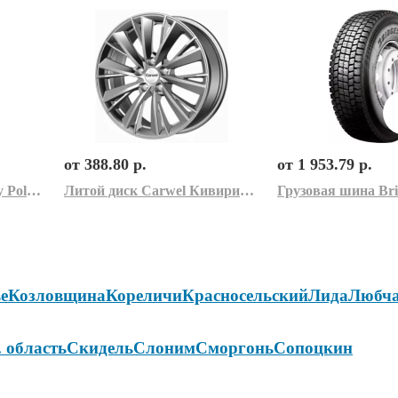
от 388.80 р.
от 1 953.79 р.
Зимняя шина Routeway Polargrip RY60 195/70R15C 104/102R
Литой диск Carwel Кивиристи 7x17 5x114,3 ET35 D60,1
е
Козловщина
Кореличи
Красносельский
Лида
Любч
. область
Скидель
Слоним
Сморгонь
Сопоцкин