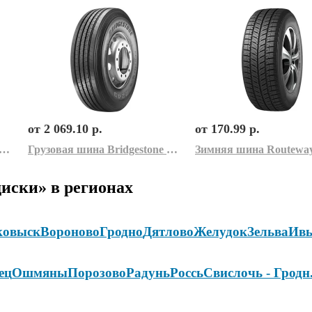
от 2 069.10 р.
от 170.99 р.
 шина Routeway Polargrip RY60 205/65R16C 107/105R
Грузовая шина Bridgestone R249 385/65R22.5 160K
иски» в регионах
ковыск
Вороново
Гродно
Дятлово
Желудок
Зельва
Ивь
ец
Ошмяны
Порозово
Радунь
Россь
Свислочь - Гродн