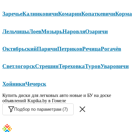
Заречье
Калинковичи
Комарин
Копаткевичи
Корма
Лельчицы
Лоев
Мозырь
Наровля
Озаричи
Октябрьский
Паричи
Петриков
Речица
Рогачёв
Светлогорск
Стрешин
Тереховка
Туров
Уваровичи
Хойники
Чечерск
Купить диски для легковых авто новые и БУ на доске
объявлений Kupika.by в Гомеле
Подбор по параметрам (7)