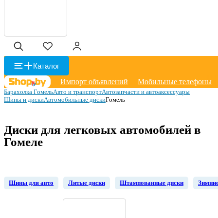
Каталог
Импорт объявлений
Мобильные телефоны
Барахолка Гомель
Авто и транспорт
Автозапчасти и автоаксессуары
Шины и диски
Автомобильные диски
Гомель
Диски для легковых автомобилей в
Гомеле
Шины для авто
Литые диски
Штампованные диски
Зимни