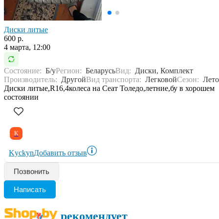
Диски литые
600 р.
4 марта, 12:00
Состояние:
Б/у
Регион:
Беларусь
Вид:
Диски, Комплект
Производитель:
Другой
Вид транспорта:
Легковой
Сезон:
Лето
Диски литые,R16,4колеса на Сеат Толедо,летние,бу в хорошем
состоянии
K
Kyckyn
Добавить отзыв
Позвонить
Написать
рекомендует