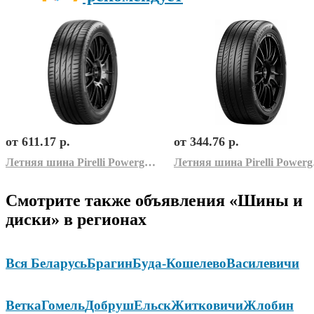
от 611.17 р.
от 344.76 р.
Летняя шина Pirelli Powergy 2 235/50R19 103W
Летня
Смотрите также объявления «Шины и
диски» в регионах
Вся Беларусь
Брагин
Буда-Кошелево
Василевичи
Ветка
Гомель
Добруш
Ельск
Житковичи
Жлобин