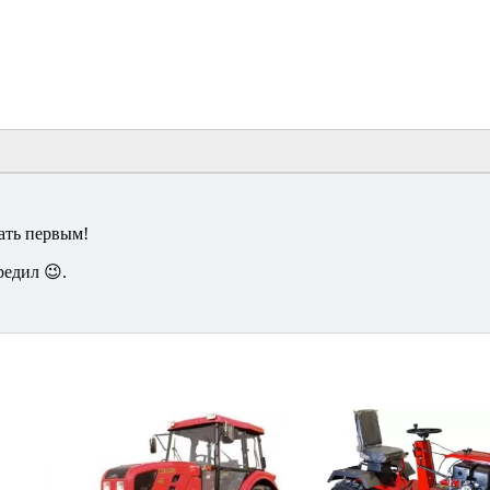
ать первым!
редил 😉.