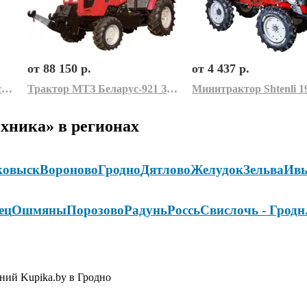
от 88 150 р.
от 4 437 р.
Минитрактор МТЗ Беларус МТ-1 рато 13 лс
Трактор МТЗ Беларус-921 ЗНУ-921-4605010-01
хника» в регионах
ковыск
Вороново
Гродно
Дятлово
Желудок
Зельва
Ивь
ец
Ошмяны
Порозово
Радунь
Россь
Свислочь - Гродн
ний Kupika.by в Гродно