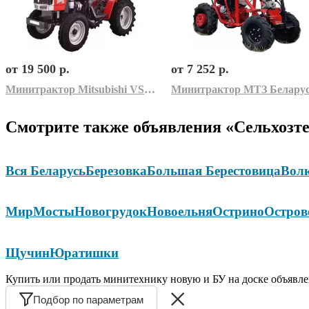
от 19 500 р.
от 7 252 р.
Минитрактор Mitsubishi VST 171DI
Смотрите также объявления «Сельхозте
Вся Беларусь
Березовка
Большая Берестовица
Вол
Мир
Мосты
Новогрудок
Новоельня
Острино
Остров
Щучин
Юратишки
Купить или продать минитехнику новую и БУ на доске объявле
Подбор по параметрам