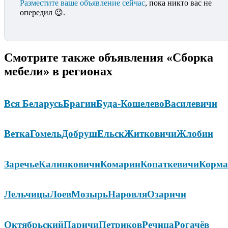
Разместите ваше объявление сейчас
, пока никто вас не
опередил 😉.
Смотрите также объявления «Сборка
мебели» в регионах
Вся Беларусь
Брагин
Буда-Кошелево
Василевичи
Ветка
Гомель
Добруш
Ельск
Житковичи
Жлобин
Заречье
Калинковичи
Комарин
Копаткевичи
Корма
Лельчицы
Лоев
Мозырь
Наровля
Озаричи
Октябрьский
Паричи
Петриков
Речица
Рогачёв