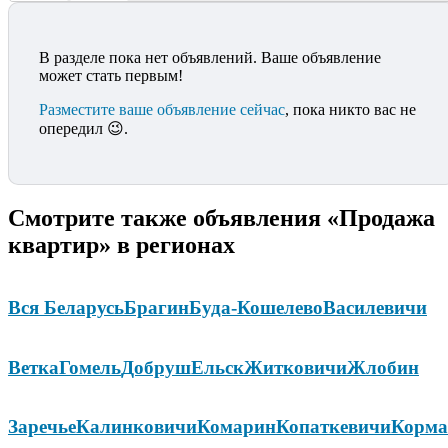
В разделе пока нет объявлений. Ваше объявление
может стать первым!
Разместите ваше объявление сейчас
, пока никто вас не
опередил 😉.
Смотрите также объявления «Продажа
квартир» в регионах
Вся Беларусь
Брагин
Буда-Кошелево
Василевичи
Ветка
Гомель
Добруш
Ельск
Житковичи
Жлобин
Заречье
Калинковичи
Комарин
Копаткевичи
Корма