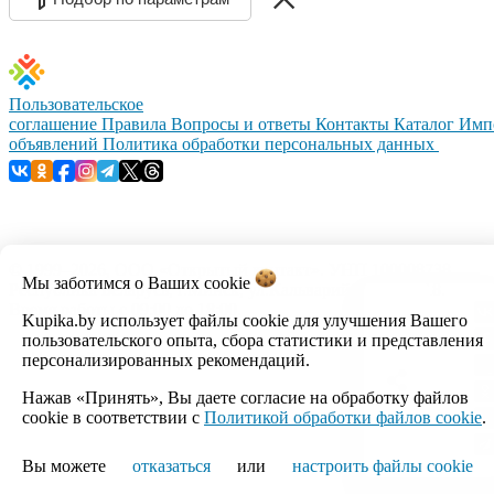
Пользовательское
соглашение
Правила
Вопросы и ответы
Контакты
Каталог
Имп
объявлений
Политика обработки персональных данных
© 1999–2026, ООО «Открытый контакт». УНП 100008738.
Мы заботимся о Ваших
cookie
Республика Беларусь, г.Минск, ул.Кальварийская, 17-518.
Время работы с 09:00 до 18:00.
Kupika.by использует файлы cookie для улучшения Вашего
пользовательского опыта, сбора статистики и представления
Настройка cookie
персонализированных рекомендаций.
Нажав «Принять», Вы даете согласие на обработку файлов
cookie в соответствии с
Политикой обработки файлов cookie
.
Вы можете
отказаться
или
настроить файлы cookie