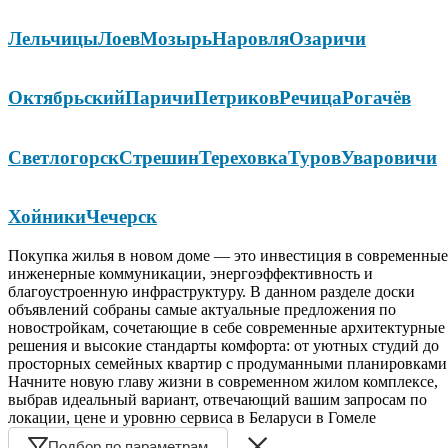
Лельчицы
Лоев
Мозырь
Наровля
Озаричи
Октябрьский
Паричи
Петриков
Речица
Рогачёв
Светлогорск
Стрешин
Тереховка
Туров
Уваровичи
Хойники
Чечерск
Покупка жилья в новом доме — это инвестиция в современные
инженерные коммуникации, энергоэффективность и
благоустроенную инфраструктуру. В данном разделе доски
объявлений собраны самые актуальные предложения по
новостройкам, сочетающие в себе современные архитектурные
решения и высокие стандарты комфорта: от уютных студий до
просторных семейных квартир с продуманными планировками
Начните новую главу жизни в современном жилом комплексе,
выбрав идеальный вариант, отвечающий вашим запросам по
локации, цене и уровню сервиса в Беларуси в Гомеле
Подбор по параметрам