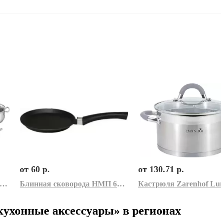
от 60 р.
от 130.71 р.
бор кастрюль Tefal Duetto+ 11 G732SB56
Блинная сковорода НМП 6220
кухонные аксессуары» в регионах