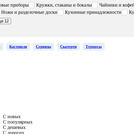
овые приборы
Кружки, стаканы и бокалы
Чайники и кофе
Ножи и разделочные доски
Кухонные принадлежности
Ку
ще 12
ы
Кастрюли
Сервизы
Скатерти
Термосы
С новых
С популярных
С дешевых
С дорогих