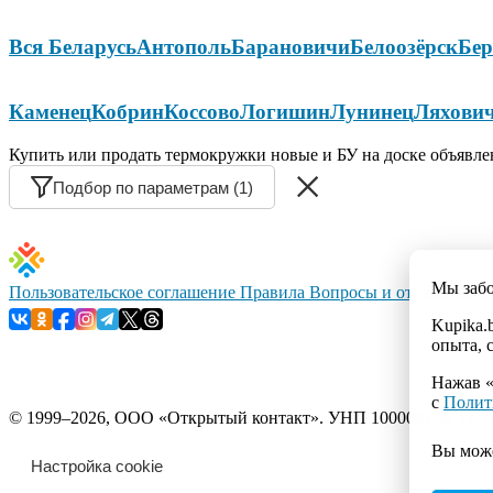
Вся Беларусь
Антополь
Барановичи
Белоозёрск
Бер
Каменец
Кобрин
Коссово
Логишин
Лунинец
Ляхови
Купить или продать термокружки новые и БУ на доске объявлен
Подбор по параметрам (1)
Мы заб
Пользовательское соглашение
Правила
Вопросы и ответы
Конт
Kupika.
опыта, 
Нажав «
с
Полит
© 1999–2026, ООО «Открытый контакт». УНП 100008738. Республ
Вы мож
Настройка cookie