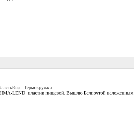
бласть
Вид:
Термокружки
я, SIMA-LEND, пластик пищевой. Вышлю Белпочтой наложенным 