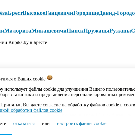
ёза
Брест
Высокое
Ганцевичи
Городище
Давид-Город
чи
Малорита
Микашевичи
Пинск
Пружаны
Ружаны
С
ий Kupika.by в Бресте
отимся о Ваших
cookie
акты
Каталог
Импорт объявлений
Политика обработки персона
by использует файлы cookie для улучшения Вашего пользователь
сбора статистики и представления персонализированных рекоме
Принять», Вы даете согласие на обработку файлов cookie в соот
икой обработки файлов cookie
.
ика Беларусь, г.Минск, ул.Кальварийская, 17-518. Время работы
ете
отказаться
или
настроить файлы cookie
.