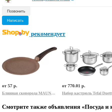
Позвонить
Написать
рекомендует
от 57 р.
от 770.01 р.
Блинная сковорода MAUNFELD Jade MF22JD01PP
На
Смотрите также объявления «Посуда и 