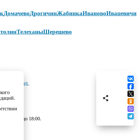
ок
Домачево
Дрогичин
Жабинка
Иваново
Ивацевичи
толин
Телеханы
Шерешево
льных данных
ского
ндаций.
ветствии
 с 09:00 до 18:00.