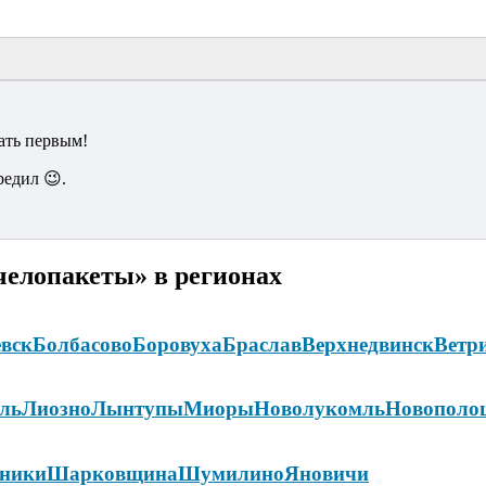
ать первым!
редил 😉.
челопакеты» в регионах
вск
Болбасово
Боровуха
Браслав
Верхнедвинск
Ветр
ль
Лиозно
Лынтупы
Миоры
Новолукомль
Новополо
ники
Шарковщина
Шумилино
Яновичи