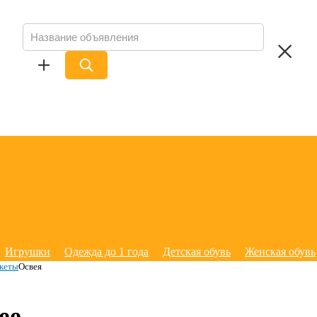
Игрушки
Одежда до 1 года
Детская обувь
Женская обувь
акеты
Освея
ее