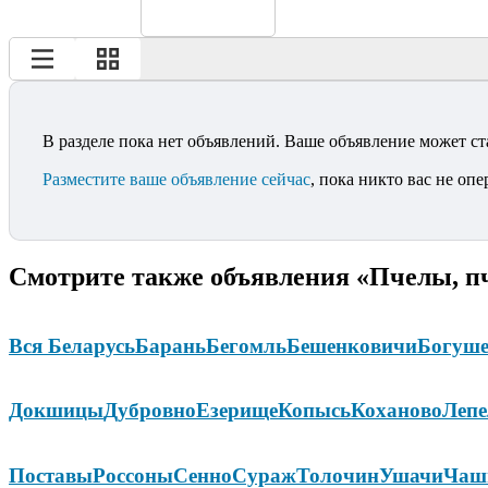
В разделе пока нет объявлений. Ваше объявление может ст
Разместите ваше объявление сейчас
, пока никто вас не опе
Смотрите также объявления «Пчелы, п
Вся Беларусь
Барань
Бегомль
Бешенковичи
Богуше
Докшицы
Дубровно
Езерище
Копысь
Коханово
Лепе
Поставы
Россоны
Сенно
Сураж
Толочин
Ушачи
Чаш