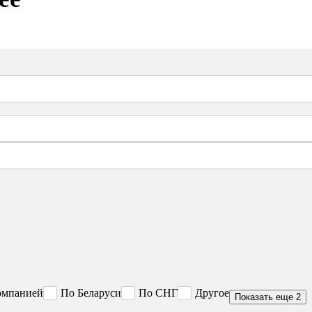
омпанией
По Беларуси
По СНГ
Другое
Показать еще 2