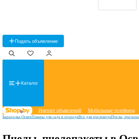
Подать объявление
Каталог
Импорт объявлений
Мобильные телефоны
Барахолка Освея
Товары для сада и огорода
Все для пчеловода
Пчелы, пчелоп
Пчелы, пчелопакеты в Осв