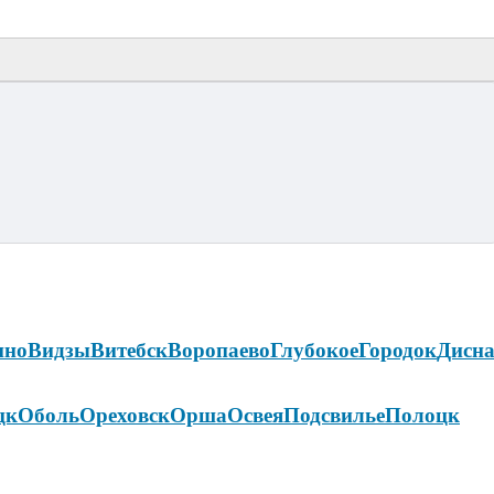
ино
Видзы
Витебск
Воропаево
Глубокое
Городок
Дисн
цк
Оболь
Ореховск
Орша
Освея
Подсвилье
Полоцк