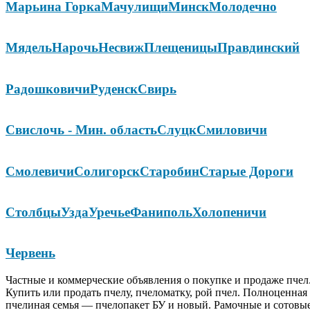
Марьина Горка
Мачулищи
Минск
Молодечно
Мядель
Нарочь
Несвиж
Плещеницы
Правдинский
Радошковичи
Руденск
Свирь
Свислочь - Мин. область
Слуцк
Смиловичи
Смолевичи
Солигорск
Старобин
Старые Дороги
Столбцы
Узда
Уречье
Фаниполь
Холопеничи
Червень
Частные и коммерческие объявления о покупке и продаже пчел
Купить или продать пчелу, пчеломатку, рой пчел. Полноценная
пчелиная семья — пчелопакет БУ и новый. Рамочные и сотовы