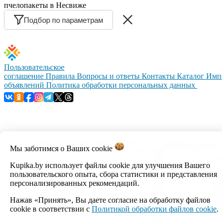
пчелопакеты в Несвиже
Подбор по параметрам
Пользовательское
соглашение
Правила
Вопросы и ответы
Контакты
Каталог
Имп
объявлений
Политика обработки персональных данных
© 1999–2026, ООО «Открытый контакт». УНП 100008738.
Мы заботимся о Ваших
cookie
Республика Беларусь, г.Минск, ул.Кальварийская, 17-518.
Время работы с 09:00 до 18:00.
Kupika.by использует файлы cookie для улучшения Вашего
пользовательского опыта, сбора статистики и представления
Настройка cookie
персонализированных рекомендаций.
Нажав «Принять», Вы даете согласие на обработку файлов
cookie в соответствии с
Политикой обработки файлов cookie
.