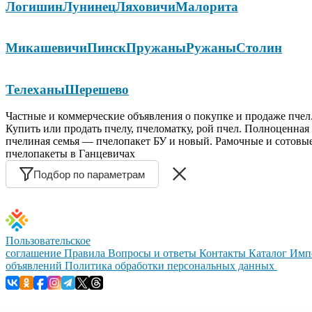
Логишин
Лунинец
Ляховичи
Малорита
Микашевичи
Пинск
Пружаны
Ружаны
Столин
Телеханы
Шерешево
Частные и коммерческие объявления о покупке и продаже пчел
Купить или продать пчелу, пчеломатку, рой пчел. Полноценная
пчелиная семья — пчелопакет БУ и новый. Рамочные и сотовы
пчелопакеты в Ганцевичах
Подбор по параметрам
Пользовательское
соглашение
Правила
Вопросы и ответы
Контакты
Каталог
Имп
объявлений
Политика обработки персональных данных