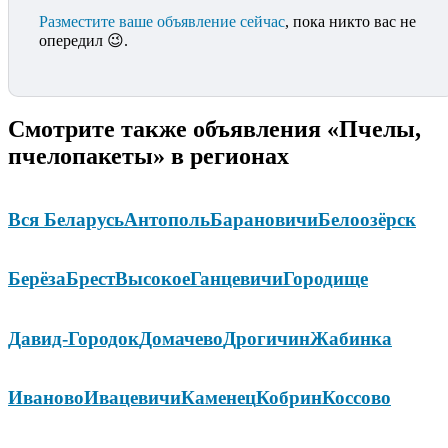
Разместите ваше объявление сейчас
, пока никто вас не
опередил 😉.
Смотрите также объявления «Пчелы,
пчелопакеты» в регионах
Вся Беларусь
Антополь
Барановичи
Белоозёрск
Берёза
Брест
Высокое
Ганцевичи
Городище
Давид-Городок
Домачево
Дрогичин
Жабинка
Иваново
Ивацевичи
Каменец
Кобрин
Коссово