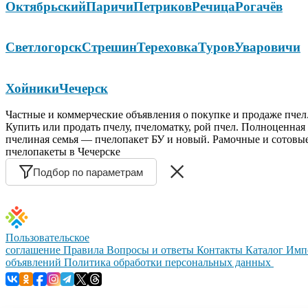
Октябрьский
Паричи
Петриков
Речица
Рогачёв
Светлогорск
Стрешин
Тереховка
Туров
Уваровичи
Хойники
Чечерск
Частные и коммерческие объявления о покупке и продаже пчел
Купить или продать пчелу, пчеломатку, рой пчел. Полноценная
пчелиная семья — пчелопакет БУ и новый. Рамочные и сотовы
пчелопакеты в Чечерске
Подбор по параметрам
Пользовательское
соглашение
Правила
Вопросы и ответы
Контакты
Каталог
Имп
объявлений
Политика обработки персональных данных