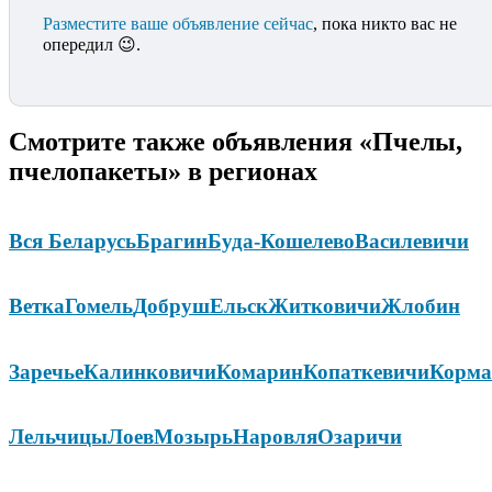
Разместите ваше объявление сейчас
, пока никто вас не
опередил 😉.
Смотрите также объявления «Пчелы,
пчелопакеты» в регионах
Вся Беларусь
Брагин
Буда-Кошелево
Василевичи
Ветка
Гомель
Добруш
Ельск
Житковичи
Жлобин
Заречье
Калинковичи
Комарин
Копаткевичи
Корма
Лельчицы
Лоев
Мозырь
Наровля
Озаричи