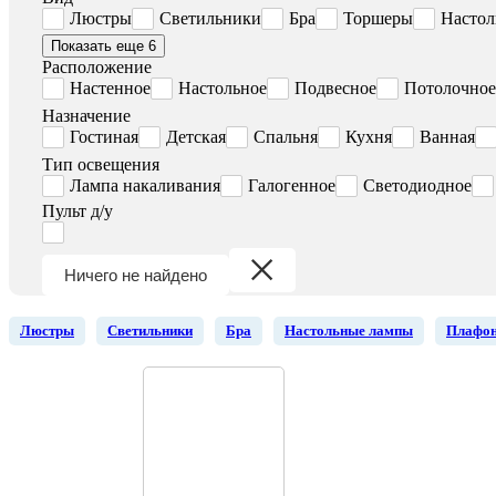
Люстры
Светильники
Бра
Торшеры
Настол
Показать еще 6
Расположение
Настенное
Настольное
Подвесное
Потолочное
Назначение
Гостиная
Детская
Спальня
Кухня
Ванная
Тип освещения
Лампа накаливания
Галогенное
Светодиодное
Пульт д/у
Ничего не найдено
Люстры
Светильники
Бра
Настольные лампы
Плафо