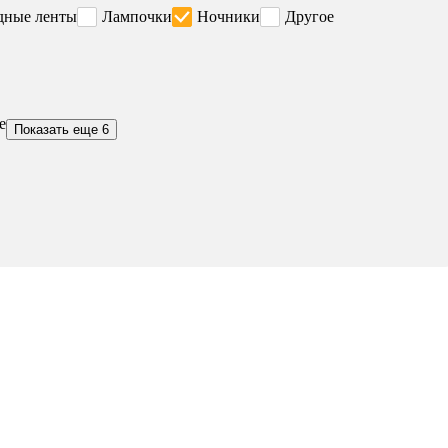
дные ленты
Лампочки
Ночники
Другое
е
Показать еще 6