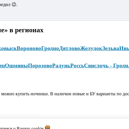
редил 😉.
е» в регионах
ковыск
Вороново
Гродно
Дятлово
Желудок
Зельва
Ивь
ец
Ошмяны
Порозово
Радунь
Россь
Свислочь - Гродн
ь можно купить ночники. В наличии новые и БУ варианты по до
отимся о Ваших
cookie