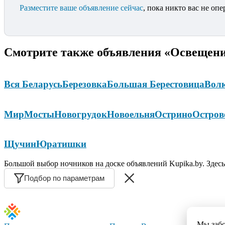
Разместите ваше объявление сейчас
, пока никто вас не опе
Смотрите также объявления «Освещени
Вся Беларусь
Березовка
Большая Берестовица
Вол
Мир
Мосты
Новогрудок
Новоельня
Острино
Остров
Щучин
Юратишки
Большой выбор ночников на доске объявлений Kupika.by. Здес
Подбор по параметрам
Мы заб