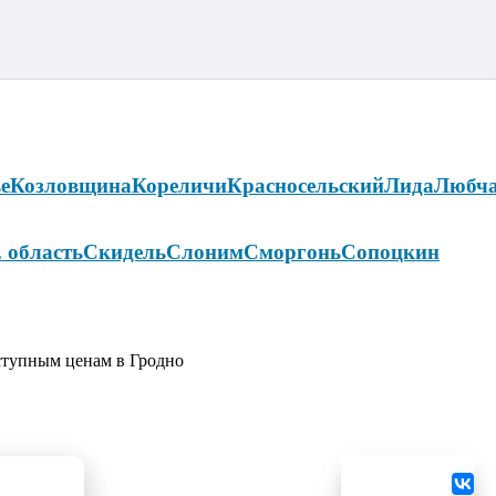
е
Козловщина
Кореличи
Красносельский
Лида
Любч
. область
Скидель
Слоним
Сморгонь
Сопоцкин
ступным ценам в Гродно