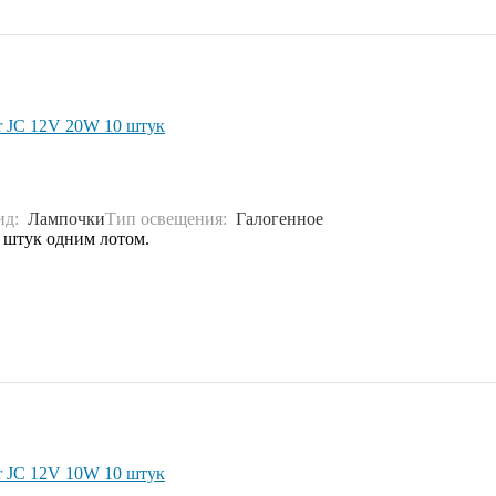
r JC 12V 20W 10 штук
ид:
Лампочки
Тип освещения:
Галогенное
 штук одним лотом.
r JC 12V 10W 10 штук