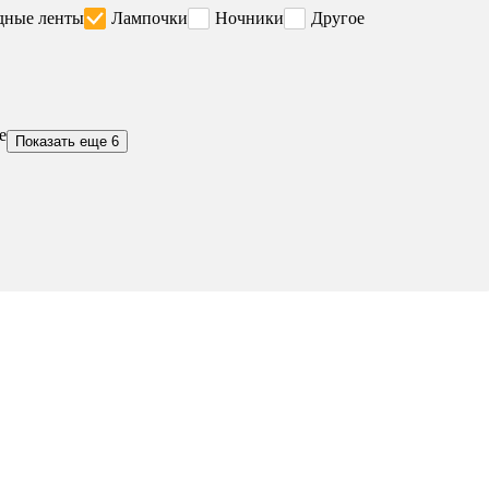
дные ленты
Лампочки
Ночники
Другое
е
Показать еще 6