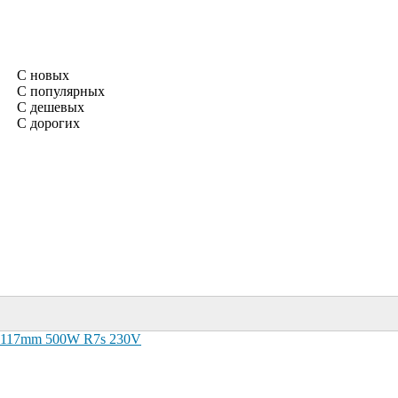
С новых
С популярных
С дешевых
С дорогих
 J117mm 500W R7s 230V