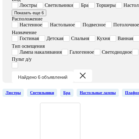
Люстры
Светильники
Бра
Торшеры
Настол
Показать еще 6
Расположение
Настенное
Настольное
Подвесное
Потолочное
Назначение
Гостиная
Детская
Спальня
Кухня
Ванная
Тип освещения
Лампа накаливания
Галогенное
Светодиодное
Пульт д/у
Найдено 6 объявлений
Люстры
Светильники
Бра
Настольные лампы
Плафо