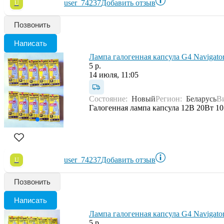
user_74237
Добавить отзыв
U
Позвонить
Написать
Лампа галогенная капсула G4 Navigato
5 р.
14 июля, 11:05
Состояние:
Новый
Регион:
Беларусь
В
Галогенная лампа капсула 12В 20Вт 10
user_74237
Добавить отзыв
U
Позвонить
Написать
Лампа галогенная капсула G4 Navigato
5 р.