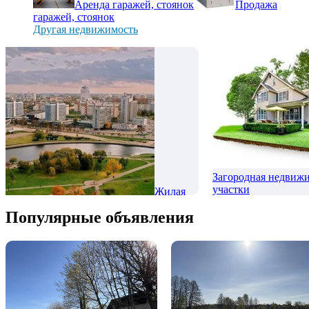
Аренда гаражей, стоянок
Продажа
гаражей, стоянок
Другая недвижимость
Загородная недвижи
участки
Жилая
недвижимость
Популярные объявления