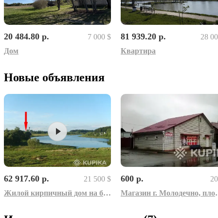
20 484.80 р.
81 939.20 р.
7 000 $
28 00
Дом
Квартира
Новые объявления
62 917.60 р.
600 р.
21 500 $
20
Жилой кирпичный дом на берегу озера, Толочинский район, г. п. Коханово.
Магазин г. Молоде