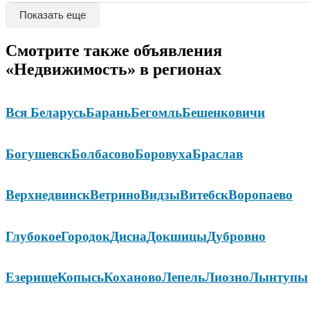
Показать еще
Смотрите также объявления
«Недвижимость» в регионах
Вся Беларусь
Барань
Бегомль
Бешенковичи
Богушевск
Болбасово
Боровуха
Браслав
Верхнедвинск
Ветрино
Видзы
Витебск
Воропаево
Глубокое
Городок
Дисна
Докшицы
Дубровно
Езерище
Копысь
Коханово
Лепель
Лиозно
Лынтупы