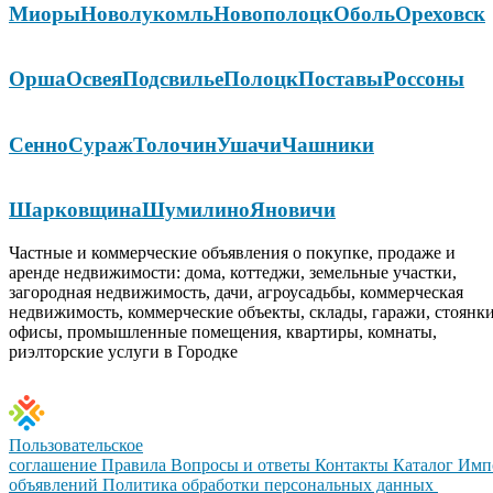
Миоры
Новолукомль
Новополоцк
Оболь
Ореховск
Орша
Освея
Подсвилье
Полоцк
Поставы
Россоны
Сенно
Сураж
Толочин
Ушачи
Чашники
Шарковщина
Шумилино
Яновичи
Частные и коммерческие объявления о покупке, продаже и
аренде недвижимости: дома, коттеджи, земельные участки,
загородная недвижимость, дачи, агроусадьбы, коммерческая
недвижимость, коммерческие объекты, склады, гаражи, стоянки
офисы, промышленные помещения, квартиры, комнаты,
риэлторские услуги в Городке
Пользовательское
соглашение
Правила
Вопросы и ответы
Контакты
Каталог
Имп
объявлений
Политика обработки персональных данных