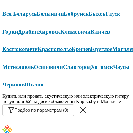
Вся Беларусь
Белыничи
Бобруйск
Быхов
Глуск
Горки
Дрибин
Кировск
Климовичи
Кличев
Костюковичи
Краснополье
Кричев
Круглое
Могиле
Мстиславль
Осиповичи
Славгород
Хотимск
Чаусы
Чериков
Шклов
Купить или продать акустическую или электрическую гитару
новую или БУ на доске объявлений Kupika.by в Могилеве
Подбор по параметрам (9)