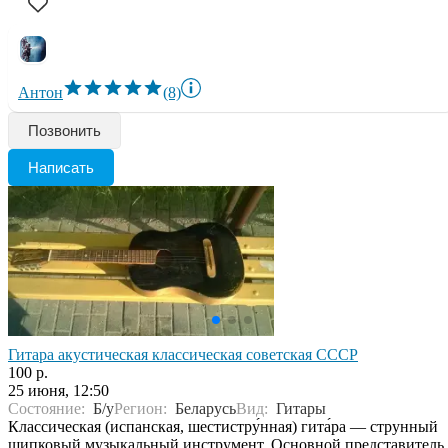
Антон
(8)
Позвонить
Написать
Гитара акустическая классическая советская СССР
100 р.
25 июня, 12:50
Состояние:
Б/у
Регион:
Беларусь
Вид:
Гитары
Классическая (испанская, шестистру́нная) гита́ра — струнный
щипковый музыкальный инструмент. Основной представитель