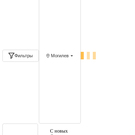
Фильтры
Могилев
С новых