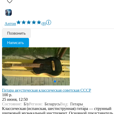
Антон
(8)
Позвонить
Написать
Гитара акустическая классическая советская СССР
100 р.
25 июня, 12:50
Состояние:
Б/у
Регион:
Беларусь
Вид:
Гитары
Классическая (испанская, шестистру́нная) гита́ра — струнный
щипковый музыкальный инструмент. Основной представитель