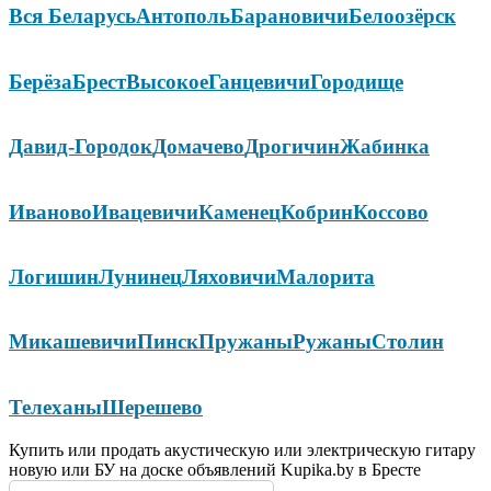
Вся Беларусь
Антополь
Барановичи
Белоозёрск
Берёза
Брест
Высокое
Ганцевичи
Городище
Давид-Городок
Домачево
Дрогичин
Жабинка
Иваново
Ивацевичи
Каменец
Кобрин
Коссово
Логишин
Лунинец
Ляховичи
Малорита
Микашевичи
Пинск
Пружаны
Ружаны
Столин
Телеханы
Шерешево
Купить или продать акустическую или электрическую гитару
новую или БУ на доске объявлений Kupika.by в Бресте