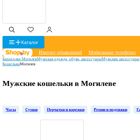
Каталог
Импорт объявлений
Мобильные телефоны
Барахолка Могилев
Мужская одежда, обувь, аксессуары
Мужские аксессуары
Кошельки
Могилев
Мужские кошельки в Могилеве
Часы
Сумки
Перчатки и варежки
Ремни и подтяжки
Г