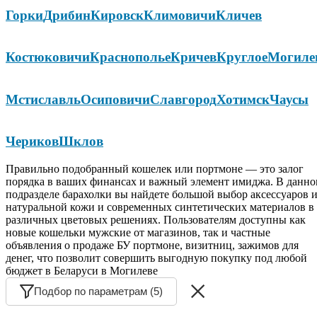
Горки
Дрибин
Кировск
Климовичи
Кличев
Костюковичи
Краснополье
Кричев
Круглое
Могиле
Мстиславль
Осиповичи
Славгород
Хотимск
Чаусы
Чериков
Шклов
Правильно подобранный кошелек или портмоне — это залог
порядка в ваших финансах и важный элемент имиджа. В данн
подразделе барахолки вы найдете большой выбор аксессуаров и
натуральной кожи и современных синтетических материалов в
различных цветовых решениях. Пользователям доступны как
новые кошельки мужские от магазинов, так и частные
объявления о продаже БУ портмоне, визитниц, зажимов для
денег, что позволит совершить выгодную покупку под любой
бюджет в Беларуси в Могилеве
Подбор по параметрам (5)