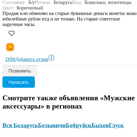
Состояние:
Б/у
Регион:
Беларусь
Вид:
Кошельки, визитницы
Цвет:
Коричневый
Продам или обменяю на старые бумажные деньги монеты знак
юбилейные рубли итд и не только. На старые советские
наручные часы.
D
DIM
Добавить отзыв
Позвонить
Написать
Смотрите также объявления «Мужские
аксессуары» в регионах
Вся Беларусь
Белыничи
Бобруйск
Быхов
Глуск