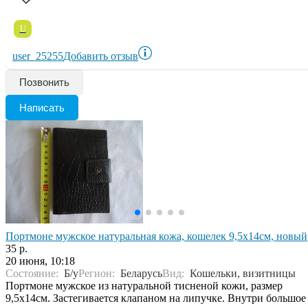
U
user_25255
Добавить отзыв
Позвонить
Написать
Портмоне мужское натуральная кожа, кошелек 9,5х14см, новый
35 р.
20 июня, 10:18
Состояние:
Б/у
Регион:
Беларусь
Вид:
Кошельки, визитницы
Портмоне мужское из натуральной тисненой кожи, размер
9,5х14см. Застегивается клапаном на липучке. Внутри большое