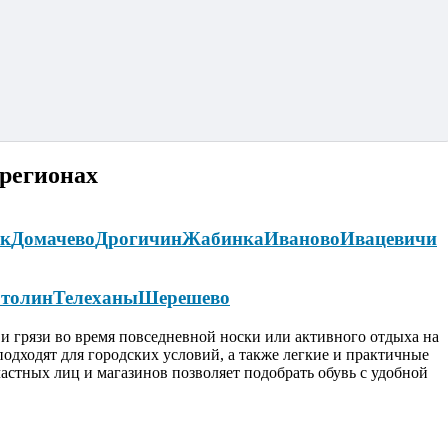
 регионах
ок
Домачево
Дрогичин
Жабинка
Иваново
Ивацевичи
толин
Телеханы
Шерешево
 и грязи во время повседневной носки или активного отдыха на
подходят для городских условий, а также легкие и практичные
астных лиц и магазинов позволяет подобрать обувь с удобной