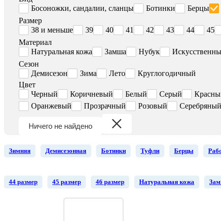
Босоножки, сандалии, сланцы
Ботинки
Берцы
Размер
38 и меньше
39
40
41
42
43
44
45
Материал
Натуральная кожа
Замша
Нубук
Искусственны
Сезон
Демисезон
Зима
Лето
Круглогодичный
Цвет
Черный
Коричневый
Белый
Серый
Красны
Оранжевый
Прозрачный
Розовый
Серебряны
Ничего не найдено
Зимняя
Демисезонная
Ботинки
Туфли
Берцы
Раб
44 размер
45 размер
46 размер
Натуральная кожа
За