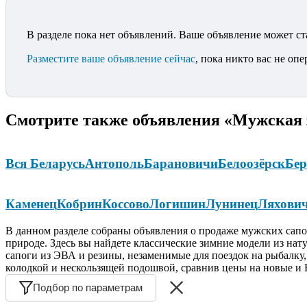
В разделе пока нет объявлений. Ваше объявление может ст
Разместите ваше объявление сейчас
, пока никто вас не опе
Смотрите также объявления «Мужская з
Вся Беларусь
Антополь
Барановичи
Белоозёрск
Бер
Каменец
Кобрин
Коссово
Логишин
Лунинец
Ляхови
В данном разделе собраны объявления о продаже мужских сапог
природе. Здесь вы найдете классические зимние модели из нат
сапоги из ЭВА и резины, незаменимые для поездок на рыбалку,
колодкой и нескользящей подошвой, сравнив цены на новые и Б
Подбор по параметрам