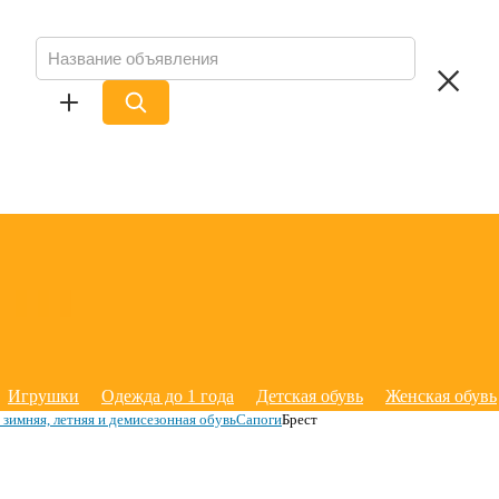
Игрушки
Одежда до 1 года
Детская обувь
Женская обувь
зимняя, летняя и демисезонная обувь
Сапоги
Брест