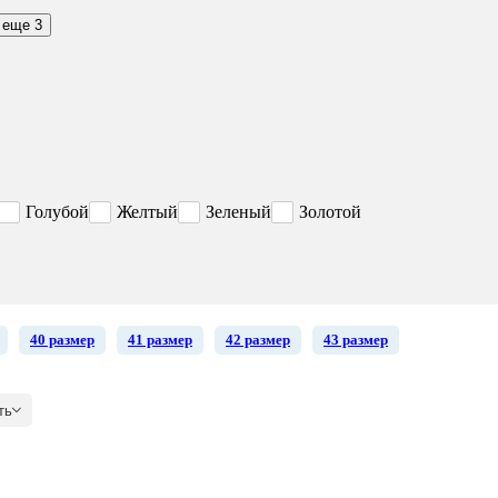
 еще 3
Голубой
Желтый
Зеленый
Золотой
40 размер
41 размер
42 размер
43 размер
ть