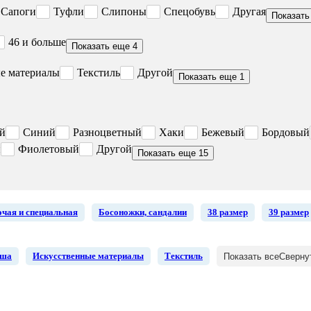
Сапоги
Туфли
Слипоны
Спецобувь
Другая
Показать
46 и больше
Показать еще 4
е материалы
Текстиль
Другой
Показать еще 1
й
Синий
Разноцветный
Хаки
Бежевый
Бордовый
й
Фиолетовый
Другой
Показать еще 15
очая и специальная
Босоножки, сандалии
38 размер
39 размер
мша
Искусственные материалы
Текстиль
Показать все
Сверну