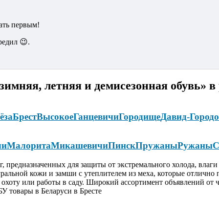
ать первым!
редил 😉.
имняя, летняя и демисезонная обувь» в
ёза
Брест
Высокое
Ганцевичи
Городище
Давид-Город
чи
Малорита
Микашевичи
Пинск
Пружаны
Ружаны
С
, предназначенных для защиты от экстремального холода, влаги
уральной кожи и замши с утеплителем из меха, которые отлично 
 охоту или работы в саду. Широкий ассортимент объявлений от ч
У товары в Беларуси в Бресте