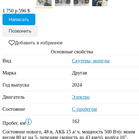
1 750 р.
596 $
Написать
Позвонить
Добавить в избранное
Основные свойства
Вид
Скутеры, мопеды
Марка
Другая
Год выпуска
2024
Двигатель
Электро
Состояние
С пробегом
162
Пробег
,
км
Состояние нового, 48 в, АКБ 15 а/ ч, мощность 500 Вт(с моим
весом 80 кг на 5- передаче скорость до 43 км/ч), колёса 16",