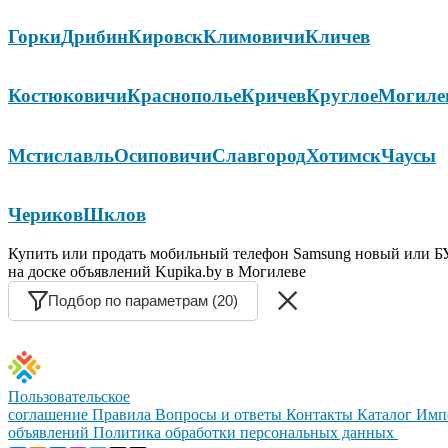
Горки
Дрибин
Кировск
Климовичи
Кличев
Костюковичи
Краснополье
Кричев
Круглое
Могиле
Мстиславль
Осиповичи
Славгород
Хотимск
Чаусы
Чериков
Шклов
Купить или продать мобильный телефон Samsung новый или Б
на доске объявлений Kupika.by в Могилеве
Подбор по параметрам (20)
Пользовательское
соглашение
Правила
Вопросы и ответы
Контакты
Каталог
Имп
объявлений
Политика обработки персональных данных