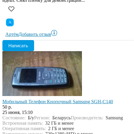
идеал. Снял плёнку для демонстрации...
А
Артём
Добавить отзыв
Написать
Мобильный Телефон Кнопочный Samsung SGH-C140
50 р.
25 июня, 15:10
Состояние:
Б/у
Регион:
Беларусь
Производитель:
Samsung
Встроенная память:
32 ГБ и менее
Оперативная память:
2 ГБ и менее
Разрешение экрана:
720x1280 (HD) и менее