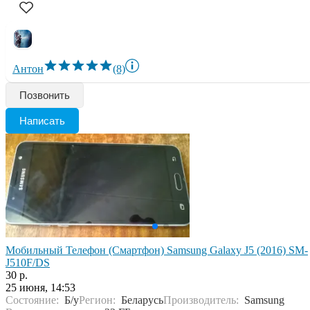
Антон
(8)
Позвонить
Написать
Мобильный Телефон (Смартфон) Samsung Galaxy J5 (2016) SM-
J510F/DS
30 р.
25 июня, 14:53
Состояние:
Б/у
Регион:
Беларусь
Производитель:
Samsung