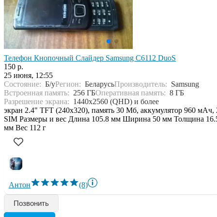
Телефон Кнопочный Слайдер Samsung C6112 DuoS
150 р.
25 июня, 12:55
Состояние:
Б/у
Регион:
Беларусь
Производитель:
Samsung
Встроенная память:
256 ГБ
Оперативная память:
8 ГБ
Разрешение экрана:
1440x2560 (QHD) и более
экран 2.4" TFT (240x320), память 30 Мб, аккумулятор 960 мАч, 
SIM Размеры и вес Длина 105.8 мм Ширина 50 мм Толщина 16.
мм Вес 112 г
Антон
(8)
Позвонить