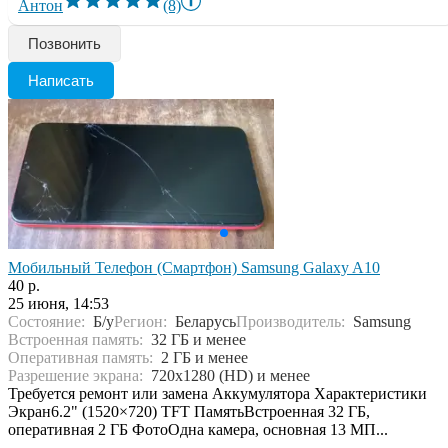
Антон
(8)
Позвонить
Написать
Мобильный Телефон (Смартфон) Samsung Galaxy A10
40 р.
25 июня, 14:53
Состояние:
Б/у
Регион:
Беларусь
Производитель:
Samsung
Встроенная память:
32 ГБ и менее
Оперативная память:
2 ГБ и менее
Разрешение экрана:
720x1280 (HD) и менее
Требуется ремонт или замена Аккумулятора Характеристики
Экран6.2" (1520×720) TFT ПамятьВстроенная 32 ГБ,
оперативная 2 ГБ ФотоОдна камера, основная 13 МП...