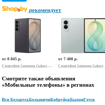
рекомендует
от 8 845 р.
от 7 400 р.
Смартфон Samsung Galaxy Z Fold8 Ultra SM-F976B 16GB/1TB (серый)
Смартфо
Смотрите также объявления
«Мобильные телефоны» в регионах
Вся Беларусь
Белыничи
Бобруйск
Быхов
Глуск