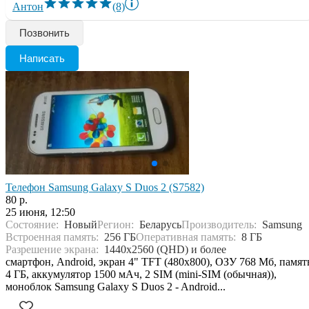
Антон
(8)
Позвонить
Написать
Телефон Samsung Galaxy S Duos 2 (S7582)
80 р.
25 июня, 12:50
Состояние:
Новый
Регион:
Беларусь
Производитель:
Samsung
Встроенная память:
256 ГБ
Оперативная память:
8 ГБ
Разрешение экрана:
1440x2560 (QHD) и более
смартфон, Android, экран 4" TFT (480x800), ОЗУ 768 Мб, памят
4 ГБ, аккумулятор 1500 мАч, 2 SIM (mini-SIM (обычная)),
моноблок Samsung Galaxy S Duos 2 - Android...