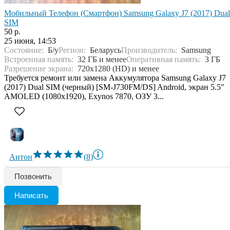
Мобильный Телефон (Смартфон) Samsung Galaxy J7 (2017) Dual
SIM
50 р.
25 июня, 14:53
Состояние:
Б/у
Регион:
Беларусь
Производитель:
Samsung
Встроенная память:
32 ГБ и менее
Оперативная память:
3 ГБ
Разрешение экрана:
720x1280 (HD) и менее
Требуется ремонт или замена Аккумулятора Samsung Galaxy J7
(2017) Dual SIM (черный) [SM-J730FM/DS] Android, экран 5.5"
AMOLED (1080x1920), Exynos 7870, ОЗУ 3...
Антон
(8)
Позвонить
Написать