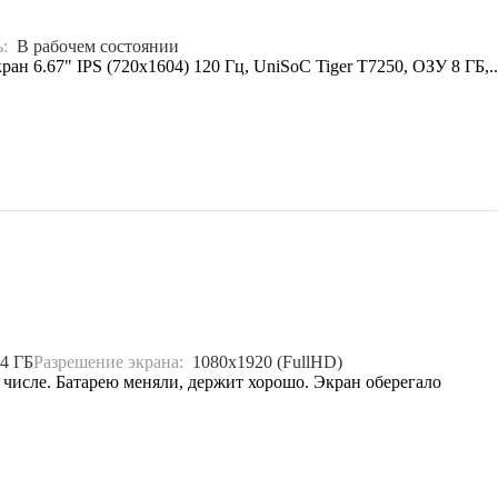
ь:
В рабочем состоянии
 6.67" IPS (720x1604) 120 Гц, UniSoC Tiger T7250, ОЗУ 8 ГБ,..
4 ГБ
Разрешение экрана:
1080x1920 (FullHD)
 числе. Батарею меняли, держит хорошо. Экран оберегало