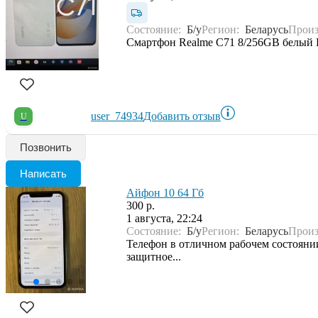
Состояние:
Б/у
Регион:
Беларусь
Произ
Смартфон Realme C71 8/256GB белый НО
user_74934
Добавить отзыв
U
Позвонить
Написать
Айфон 10 64 Гб
300 р.
1 августа, 22:24
Состояние:
Б/у
Регион:
Беларусь
Произ
Телефон в отличном рабочем состоянии
защитное...