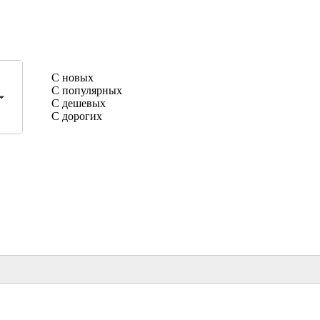
С новых
С популярных
С дешевых
С дорогих