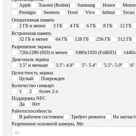
Apple
Xiaomi (Redmi)
Samsung
Honor
Motoro
Prestigio
Siemens
Texet
Vivo
Infinix
Tecno
Оперативная память
2 ГБ и менее
3 ГБ
4 ГБ
6 ГБ
8 ГБ
12 ГБ
Встроенная память
32 ГБ и менее
64 ГБ
128 ГБ
256 ГБ
512 ГБ
Разрешение экрана
720x1280 (HD) и менее
1080x1920 (FullHD)
1440x
Диагональ экрана
3.5'' и меньше
3.5''- 4.9''
5''- 5.4''
5.5''- 5.9''
6''
Целостность экрана
Целый
Поврежден
Количество симкарт
1
2
более 2-х
Поддержка NFC
Да
Нет
Работоспособность
В рабочем состоянии
Требует ремонта
На запчаст
Разрешение основной камеры, Мп