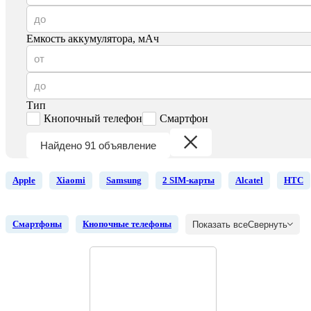
Емкость аккумулятора, мАч
Тип
Кнопочный телефон
Смартфон
Найдено 91 объявление
Apple
Xiaomi
Samsung
2 SIM-карты
Alcatel
HTC
Смартфоны
Кнопочные телефоны
Показать все
Свернуть