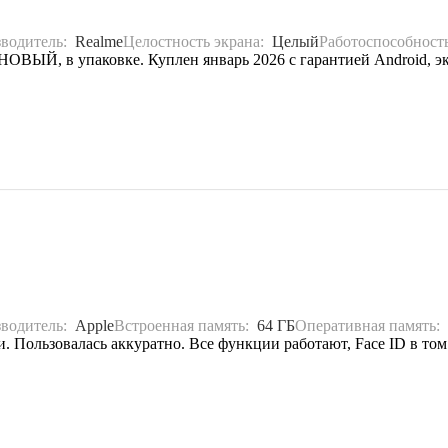
водитель:
Realme
Целостность экрана:
Целый
Работоспособност
ВЫЙ, в упаковке. Куплен январь 2026 с гарантией Android, экран
водитель:
Apple
Встроенная память:
64 ГБ
Оперативная память:
. Пользовалась аккуратно. Все функции работают, Face ID в том