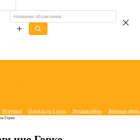
Игрушки
Одежда до 1 года
Детская обувь
Женская обувь
на Горка
рьине Горке