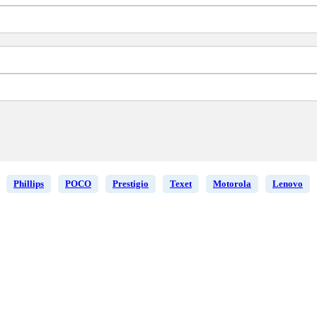
Phillips
POCO
Prestigio
Texet
Motorola
Lenovo