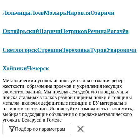
Лельчицы
Лоев
Мозырь
Наровля
Озаричи
Октябрьский
Паричи
Петриков
Речица
Рогачёв
Светлогорск
Стрешин
Тереховка
Туров
Уваровичи
Хойники
Чечерск
Металлический уголок используется для создания ребер
жесткости, обрамления проемов и укрепления несущих
элементов зданий. Мы предлагаем удобную площадку для
поиска стальных уголков разной ширины полки и толщины
металла, включая дефицитные позиции и БУ материалы в
отличном состоянии. Используйте возможность сэкономить,
выбирая подходящие объявления о продаже металлического
уголка в Беларуси в Гомеле
Подбор по параметрам