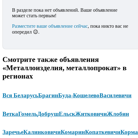
В разделе пока нет объявлений. Ваше объявление
может стать первым!
Разместите ваше объявление сейчас
, пока никто вас не
опередил 😉.
Смотрите также объявления
«Металлоизделия, металлопрокат» в
регионах
Вся Беларусь
Брагин
Буда-Кошелево
Василевичи
Ветка
Гомель
Добруш
Ельск
Житковичи
Жлобин
Заречье
Калинковичи
Комарин
Копаткевичи
Корма