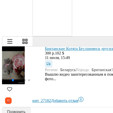
Британские Котята Без примеси други
300 р.
102 $
11 июля, 15:49
Регион:
Беларусь
Порода:
Британская
Вышлю видео заинтересованным в пок
фото...
user_27182
Добавить отзыв
U
Позвонить