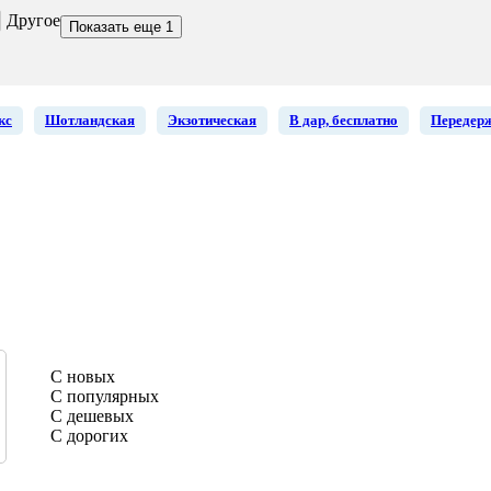
Другое
Показать еще 1
кс
Шотландская
Экзотическая
В дар, бесплатно
Передер
С новых
С популярных
С дешевых
С дорогих