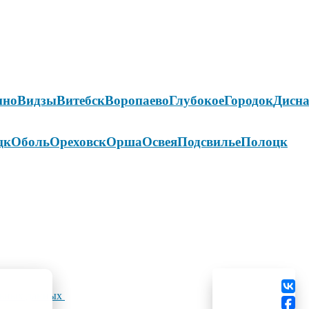
ино
Видзы
Витебск
Воропаево
Глубокое
Городок
Дисн
цк
Оболь
Ореховск
Орша
Освея
Подсвилье
Полоцк
льных данных