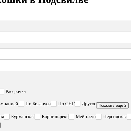
Рассрочка
омпанией
По Беларуси
По СНГ
Другое
Показать еще 2
ая
Бурманская
Корниш-рекс
Мейн-кун
Персидская