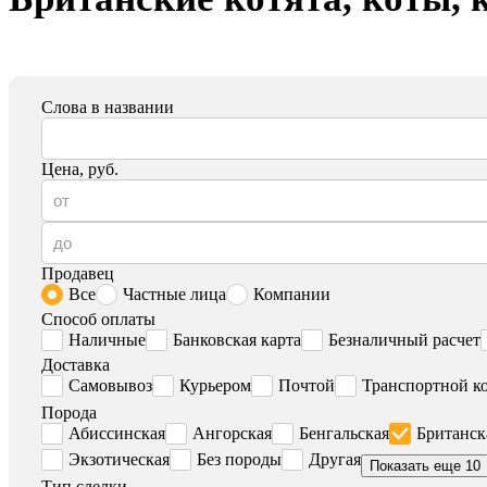
Слова в названии
Цена, руб.
Продавец
Все
Частные лица
Компании
Способ оплаты
Наличные
Банковская карта
Безналичный расчет
Доставка
Самовывоз
Курьером
Почтой
Транспортной к
Порода
Абиссинская
Ангорская
Бенгальская
Британск
Экзотическая
Без породы
Другая
Показать еще 10
Тип сделки