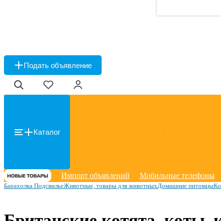
Подать объявление
Каталог
Импорт объявлений
Мобильные телефоны
Барахолка Подсвилье
Животные, товары для животных
Домашние питомцы
К
Британские котята, коты,