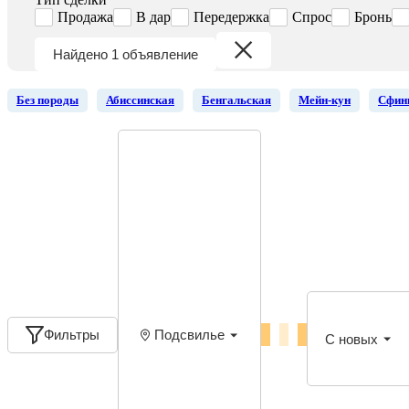
Продажа
В дар
Передержка
Спрос
Бронь
Найдено 1 объявление
Без породы
Абиссинская
Бенгальская
Мейн-кун
Сфин
Фильтры
Подсвилье
С новых