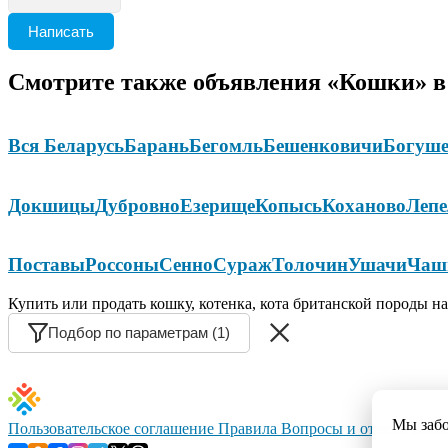
Написать
Смотрите также объявления «Кошки» в
Вся Беларусь
Барань
Бегомль
Бешенковичи
Богуше
Докшицы
Дубровно
Езерище
Копысь
Коханово
Лепе
Поставы
Россоны
Сенно
Сураж
Толочин
Ушачи
Чаш
Купить или продать кошку, котенка, кота британской породы н
Подбор по параметрам (1)
Мы заб
Пользовательское соглашение
Правила
Вопросы и ответы
Конт