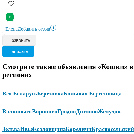
Е
Елена
Добавить отзыв
Позвонить
Написать
Смотрите также объявления «Кошки» в
регионах
Вся Беларусь
Березовка
Большая Берестовица
Волковыск
Вороново
Гродно
Дятлово
Желудок
Зельва
Ивье
Козловщина
Кореличи
Красносельский