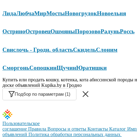
Лида
Любча
Мир
Мосты
Новогрудок
Новоельня
Острино
Островец
Ошмяны
Порозово
Радунь
Россь
Свислочь - Гродн. область
Скидель
Слоним
Сморгонь
Сопоцкин
Щучин
Юратишки
Купить или продать кошку, котенка, кота абиссинской породы 
доске объявлений Kupika.by в Гродно
Подбор по параметрам (1)
Пользовательское
соглашение
Правила
Вопросы и ответы
Контакты
Каталог
Имп
объявлений
Политика обработки персональных данных