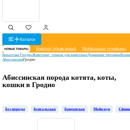
Каталог
Импорт объявлений
Мобильные телефоны
Барахолка Гродно
Животные, товары для животных
Домашние питомцы
Кошк
Абиссинская
Гродно
Абиссинская порода котята, коты,
кошки в Гродно
Без породы
Бенгальская
Британская
Мейн-кун
Сфинк