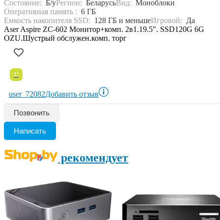
Состояние:
Б/у
Регион:
Беларусь
Вид:
Моноблоки
Оперативная память :
6 ГБ
Емкость накопителя SSD:
128 ГБ и меньше
Игровой:
Да
Aser Aspire ZC-602 Монитор+комп. 2в1.19.5". SSD120G 6G
OZU.Шустрый обслужен.комп. торг
U
user_72082
Добавить отзыв
Позвонить
Написать
рекомендует