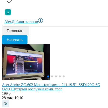
A
Alex
Добавить отзыв
Позвонить
Написать
Aser Aspire ZC-602 Монитор+комп. 2в1.19.5". SSD120G 6G
OZU.Шустрый обслужен.комп. торг
199 р.
28 мая, 10:10