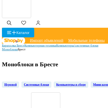
Каталог
Импорт объявлений
Мобильные телефоны
Барахолка Брест
Компьютерная техника
Компьютеры/системные блоки
Моноблоки
Брест
Моноблоки в Бресте
Игровой
Системные блоки
Компьютеры в сборе
Мини ком