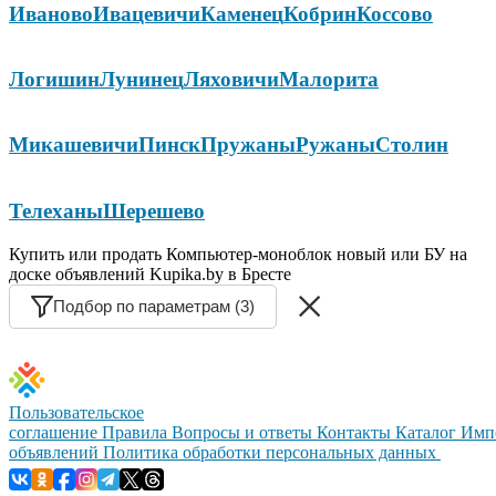
Иваново
Ивацевичи
Каменец
Кобрин
Коссово
Логишин
Лунинец
Ляховичи
Малорита
Микашевичи
Пинск
Пружаны
Ружаны
Столин
Телеханы
Шерешево
Купить или продать Компьютер-моноблок новый или БУ на
доске объявлений Kupika.by в Бресте
Подбор по параметрам (3)
Пользовательское
соглашение
Правила
Вопросы и ответы
Контакты
Каталог
Имп
объявлений
Политика обработки персональных данных