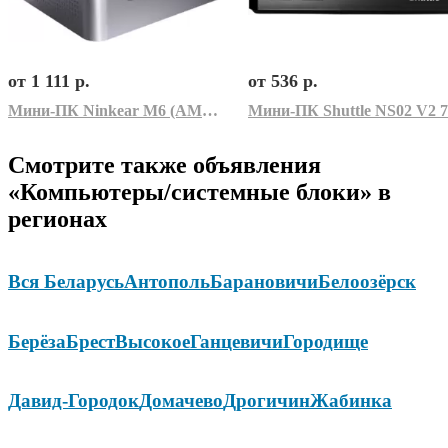
от 1 111 р.
от 536 р.
Мини-ПК Ninkear M6 (AMD Ryzen 3 4300U, 8GB/256GB)
Смотрите также объявления
«Компьютеры/системные блоки» в
регионах
Вся Беларусь
Антополь
Барановичи
Белоозёрск
Берёза
Брест
Высокое
Ганцевичи
Городище
Давид-Городок
Домачево
Дрогичин
Жабинка