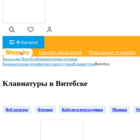
Каталог
Импорт объявлений
Мобильные телефоны
Барахолка Витебск
Компьютерная техника
Компьютерная периферия и аксессуары
Клавиатуры
Витебск
Клавиатуры в Витебске
Веб-камеры
Флешки
Кабели и переходники
Мышки
Р