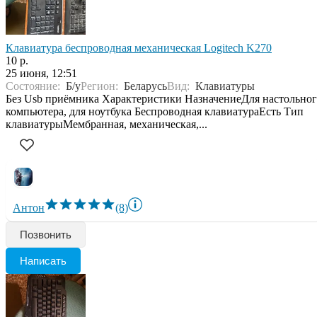
Клавиатура беспроводная механическая Logitech K270
10 р.
25 июня, 12:51
Состояние:
Б/у
Регион:
Беларусь
Вид:
Клавиатуры
Без Usb приёмника Характеристики НазначениеДля настольно
компьютера, для ноутбука Беспроводная клавиатураЕсть Тип
клавиатурыМембранная, механическая,...
Антон
(8)
Позвонить
Написать