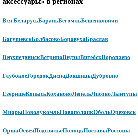
аксессуары» в регионах
Вся Беларусь
Барань
Бегомль
Бешенковичи
Богушевск
Болбасово
Боровуха
Браслав
Верхнедвинск
Ветрино
Видзы
Витебск
Воропаево
Глубокое
Городок
Дисна
Докшицы
Дубровно
Езерище
Копысь
Коханово
Лепель
Лиозно
Лынтупы
Миоры
Новолукомль
Новополоцк
Оболь
Ореховск
Орша
Освея
Подсвилье
Полоцк
Поставы
Россоны