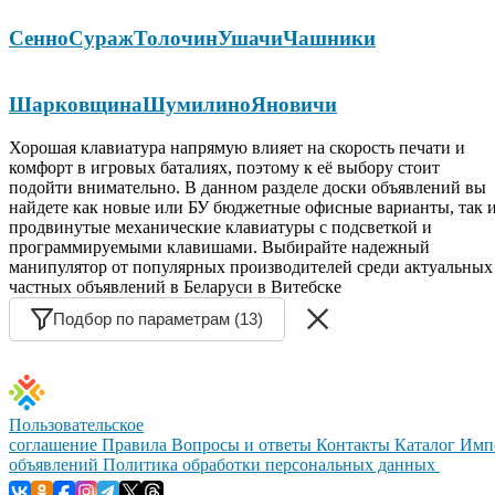
Сенно
Сураж
Толочин
Ушачи
Чашники
Шарковщина
Шумилино
Яновичи
Хорошая клавиатура напрямую влияет на скорость печати и
комфорт в игровых баталиях, поэтому к её выбору стоит
подойти внимательно. В данном разделе доски объявлений вы
найдете как новые или БУ бюджетные офисные варианты, так 
продвинутые механические клавиатуры с подсветкой и
программируемыми клавишами. Выбирайте надежный
манипулятор от популярных производителей среди актуальных
частных объявлений в Беларуси в Витебске
Подбор по параметрам (13)
Пользовательское
соглашение
Правила
Вопросы и ответы
Контакты
Каталог
Имп
объявлений
Политика обработки персональных данных