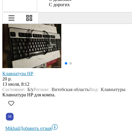
С дорогих
Клавиатура HP
20 р.
13 июля, 8:12
Состояние:
Б/у
Регион:
Витебская область
Вид:
Клавиатуры
Клавиатура HP для компа.
M
Mikhail
Добавить отзыв