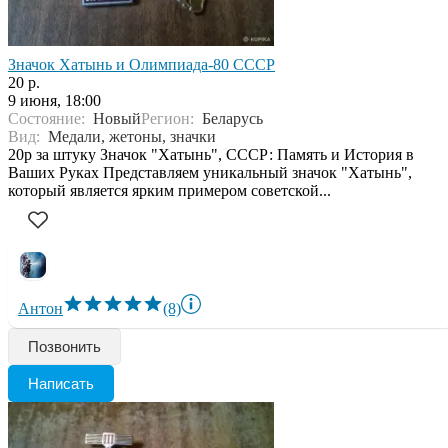
Значок Хатынь и Олимпиада-80 СССР
20 р.
9 июня, 18:00
Состояние:
Новый
Регион:
Беларусь
Вид:
Медали, жетоны, значки
20р за штуку Значок "Хатынь", СССР: Память и История в
Ваших Руках Представляем уникальный значок "Хатынь",
который является ярким примером советской...
Антон
(8)
Позвонить
Написать