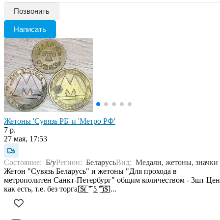
Позвонить
Написать
Жетоны 'Cувязь РБ' и 'Метро РФ'
7 р.
27 мая, 17:53
Состояние:
Б/у
Регион:
Беларусь
Вид:
Медали, жетоны, значки
Жетон "Сувязь Беларусь" и жетоны "Для прохода в
метрополитен Санкт-Петербург" общим количеством - 3шт Цен
как есть, т.е. без торга[̲̅$̲̅(̲̅ ͡° ͜ʖ ͡°̲̅)̲̅$̲̅]...