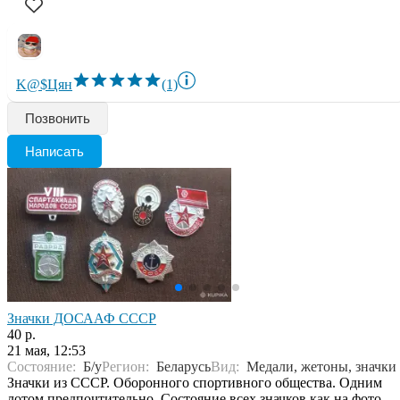
K@$Цян
(1)
Позвонить
Написать
Значки ДОСААФ CCCР
40 р.
21 мая, 12:53
Состояние:
Б/у
Регион:
Беларусь
Вид:
Медали, жетоны, значки
Значки из СССР. Оборонного спортивного общества. Одним
лотом предпочтительно. Состояние всех значков как на фото