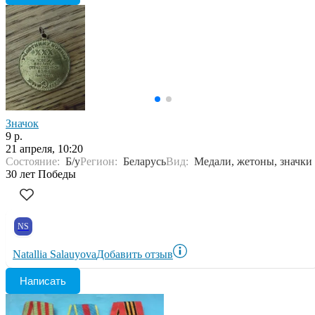
Значок
9 р.
21 апреля, 10:20
Состояние:
Б/у
Регион:
Беларусь
Вид:
Медали, жетоны, значки
30 лет Победы
NS
Natallia Salauyova
Добавить отзыв
Написать