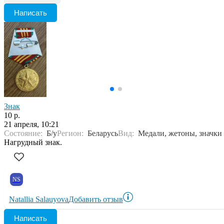
Написать
Знак
10 р.
21 апреля, 10:21
Состояние:
Б/у
Регион:
Беларусь
Вид:
Медали, жетоны, значки
Нагрудный знак.
NS
Natallia Salauyova
Добавить отзыв
Написать