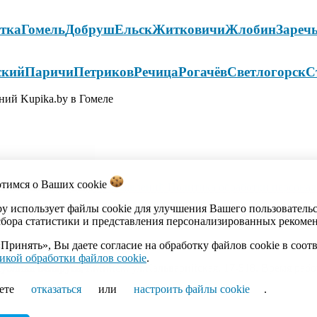
тка
Гомель
Добруш
Ельск
Житковичи
Жлобин
Зареч
ский
Паричи
Петриков
Речица
Рогачёв
Светлогорск
С
ний Kupika.by в Гомеле
отимся о Ваших
cookie
акты
Каталог
Импорт объявлений
Политика обработки персона
by использует файлы cookie для улучшения Вашего пользователь
сбора статистики и представления персонализированных рекоме
Принять», Вы даете согласие на обработку файлов cookie в соот
икой обработки файлов cookie
.
ика Беларусь, г.Минск, ул.Кальварийская, 17-518. Время работы
ете
отказаться
или
настроить файлы cookie
.