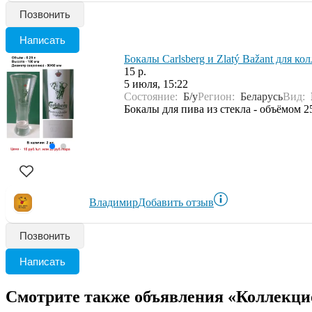
Позвонить
Написать
Бокалы Carlsberg и Zlatý Bažant для ко
15 р.
5 июля, 15:22
Состояние:
Б/у
Регион:
Беларусь
Вид:
Бокалы для пива из стекла - объёмом 250
Владимир
Добавить отзыв
Позвонить
Написать
Смотрите также объявления «Коллекци