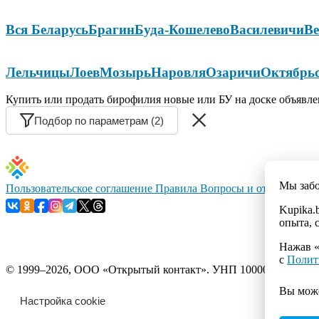
Вся Беларусь
Брагин
Буда-Кошелево
Василевичи
Ве
Лельчицы
Лоев
Мозырь
Наровля
Озаричи
Октябрь
Купить или продать бирофилия новые или БУ на доске объявле
Подбор по параметрам (2)
Мы заб
Пользовательское соглашение
Правила
Вопросы и ответы
Конт
Kupika.
опыта, 
Нажав «
с
Полит
© 1999–2026, ООО «Открытый контакт». УНП 100008738. Республ
Вы мож
Настройка cookie