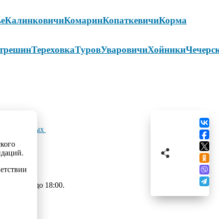
ье
Калинковичи
Комарин
Копаткевичи
Корма
трешин
Тереховка
Туров
Уваровичи
Хойники
Чечерс
льных данных
ского
ндаций.
ветствии
 с 09:00 до 18:00.