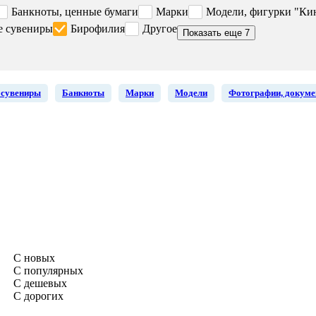
Банкноты, ценные бумаги
Марки
Модели, фигурки "Ки
е сувениры
Бирофилия
Другое
Показать еще 7
 сувениры
Банкноты
Марки
Модели
Фотографии, докум
С новых
С популярных
С дешевых
С дорогих