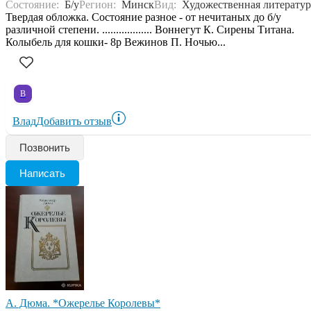
Состояние:
Б/у
Регион:
Минск
Вид:
Художественная литератур
Твердая обложка. Состояние разное - от нечитаных до б/у
различной степени. .................. Воннегут К. Сирены Титана.
Колыбель для кошки- 8р Вежинов П. Ночью...
В
Влад
Добавить отзыв
Позвонить
Написать
А. Дюма. *Ожерелье Королевы*