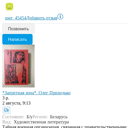
U
user_45454
Добавить отзыв
Позвонить
Написать
*Запретная зона*. Олег Приходько
3 р.
2 августа, 9:13
Состояние:
Б/у
Регион:
Беларусь
Вид:
Художественная литература
Тайная военная организация, связанная с правительственными