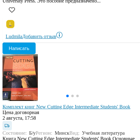
University Press. Это пособие предназначено...
L
Ludmila
Добавить отзыв
Написать
Комплект книг New Cutting Edge Intermediate Students' Book
Цена договорная
2 августа, 17:58
Состояние:
Б/у
Регион:
Минск
Вид:
Учебная литература
Книга New Cutting Edge Intermediate Students' Book Основные