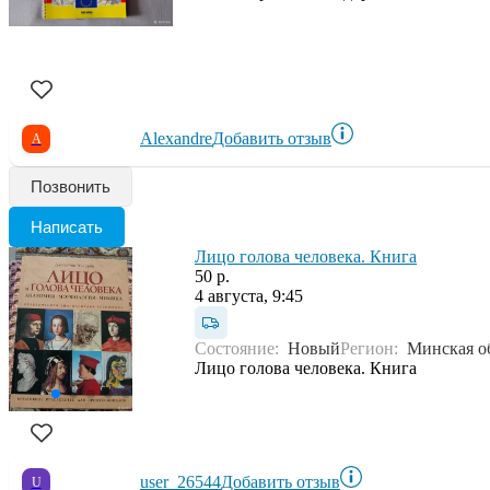
Alexandre
Добавить отзыв
A
Позвонить
Написать
Лицо голова человека. Книга
50 р.
4 августа, 9:45
Состояние:
Новый
Регион:
Минская о
Лицо голова человека. Книга
user_26544
Добавить отзыв
U