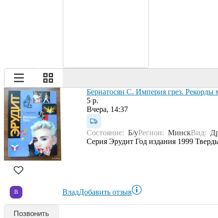
Бернатосян С. Империя грез. Рекорды 
5 р.
Вчера, 14:37
Состояние:
Б/у
Регион:
Минск
Вид:
Др
Серия Эрудит Год издания 1999 Твердый п
Влад
Добавить отзыв
В
Позвонить