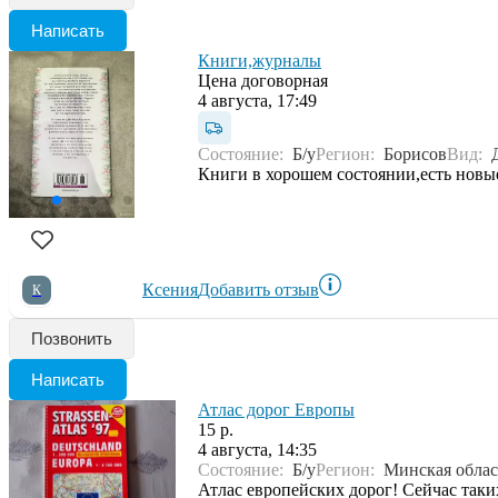
Написать
Книги,журналы
Цена договорная
4 августа, 17:49
Состояние:
Б/у
Регион:
Борисов
Вид:
Книги в хорошем состоянии,есть новые
Ксения
Добавить отзыв
К
Позвонить
Написать
Атлас дорог Европы
15 р.
4 августа, 14:35
Состояние:
Б/у
Регион:
Минская облас
Атлас европейских дорог! Сейчас таки