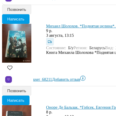
Позвонить
Написать
Михаил Шолохов. *Поднятая целина*. 
9 р.
3 августа, 13:15
Состояние:
Б/у
Регион:
Беларусь
Вид:
Книга Михаила Шолохова *Поднятая це
user_68211
Добавить отзыв
U
Позвонить
Написать
Оноре Де Бальзак. *Гобсек. Евгения Гр
8 р.