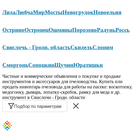
Лида
Любча
Мир
Мосты
Новогрудок
Новоельня
Острино
Островец
Ошмяны
Порозово
Радунь
Россь
Свислочь - Гродн. область
Скидель
Слоним
Сморгонь
Сопоцкин
Щучин
Юратишки
Частные и коммерческие объявления о покупке и продаже
инструментов и аксессуаров для пчеловодства. Купить или
продать инвентарь пчеловода для работы на пасеке: воскотопку
медогонку, дымарь, лопатку-скребок, рамку для меда и др.
инструмент в Свислочи - Гродн. области
Подбор по параметрам