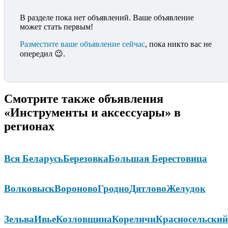
В разделе пока нет объявлений. Ваше объявление
может стать первым!
Разместите ваше объявление сейчас
, пока никто вас не
опередил 😉.
Смотрите также объявления
«Инструменты и аксессуары» в
регионах
Вся Беларусь
Березовка
Большая Берестовица
Волковыск
Вороново
Гродно
Дятлово
Желудок
Зельва
Ивье
Козловщина
Кореличи
Красносельский